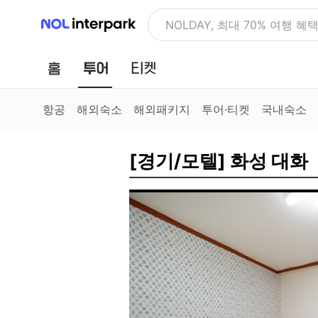
NOL 인터파크
NOLDAY, 최대 70% 여행 혜
홈
투어
티켓
항공
해외숙소
해외패키지
투어·티켓
국내숙소
[경기/모텔] 화성 대화