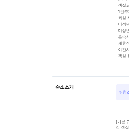
객실요
1인추
퇴실 
미성년
미성년
혼숙시
제휴점
야간시
객실 
숙소소개
✨청결
[기본 
각 객