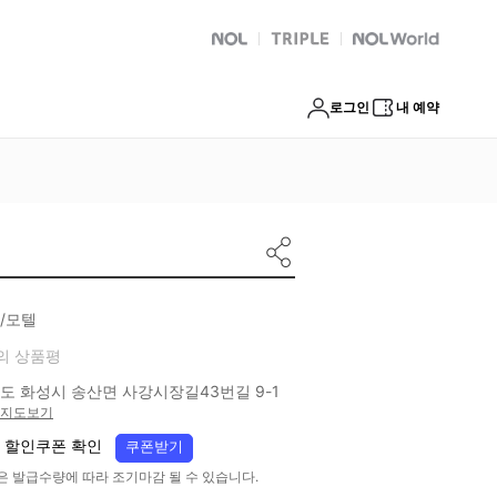
NOL
트리플
Global Interpark
로그인
내 예약
/모텔
의 상품평
도 화성시 송산면 사강시장길43번길 9-1
지도보기
 할인쿠폰 확인
쿠폰받기
은 발급수량에 따라 조기마감 될 수 있습니다.