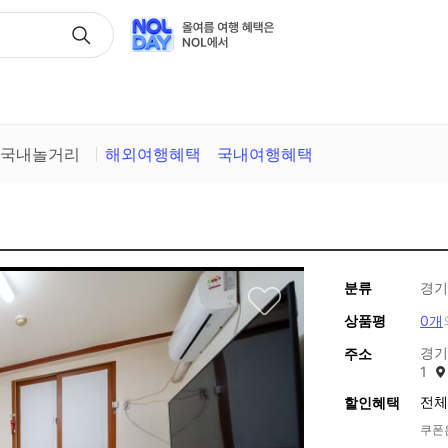
택
국내놀거리
해외여행혜택
국내여행혜택
분류
경기
상품평
0개
경기
주소
1
전체
할인혜택
쿠폰