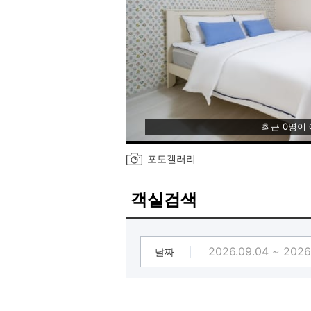
최근 0명이
포토갤러리
객실검색
날짜