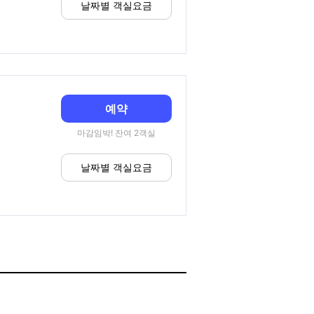
날짜별 객실요금
예약
마감임박! 잔여 2객실
날짜별 객실요금