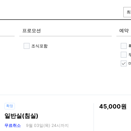
최
프로모션
예약
조식포함
45,000
확정
일반실(침실)
무료취소
9월 03일(목) 24시까지