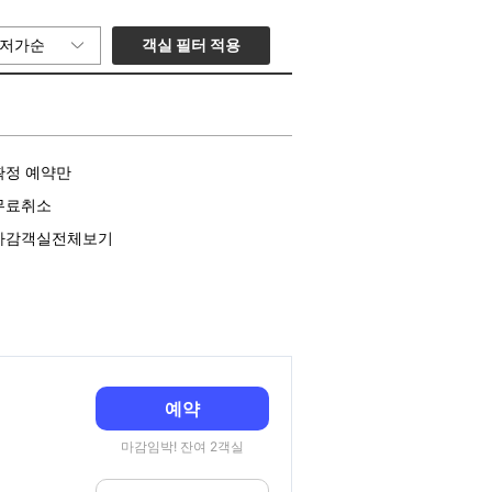
객실 필터 적용
저가순
확정 예약만
무료취소
마감객실전체보기
예약
마감임박! 잔여 2객실