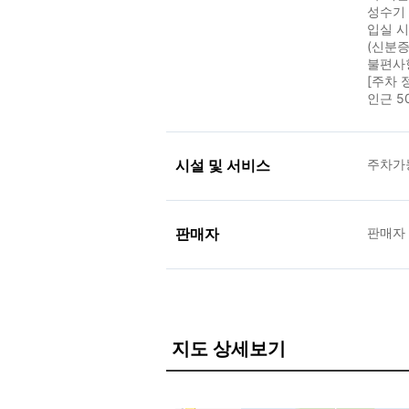
성수기 
입실 
(신분증
불편사
[주차 
인근 5
시설 및 서비스
주차가
판매자
판매자
지도 상세보기