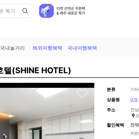
운 특가
국내놀거리
해외여행혜택
국내여행혜택
(SHINE HOTEL)
분류
기타
상품평
0개
전남
주소
전체
할인혜택
쿠폰