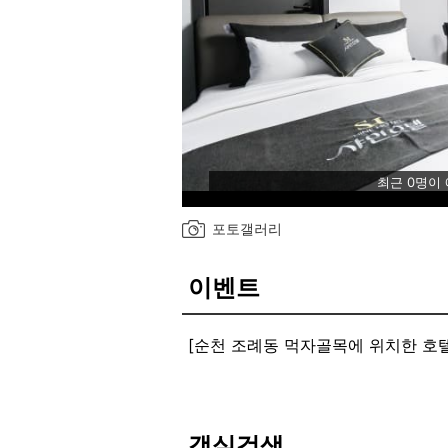
최근 0명이
포토갤러리
이벤트
[순천 조례동 먹자골목에 위치한 호
객실검색