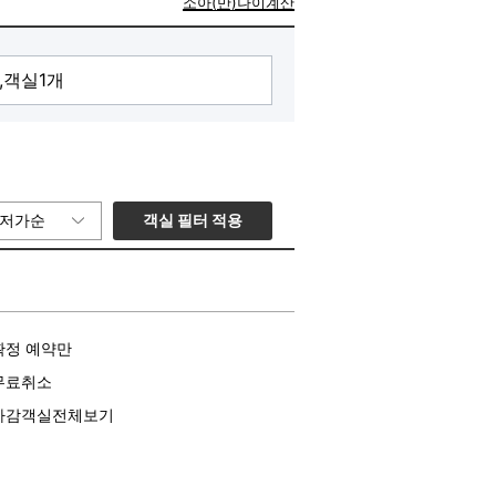
소아(만)나이계산
객실 필터 적용
저가순
확정 예약만
무료취소
마감객실전체보기