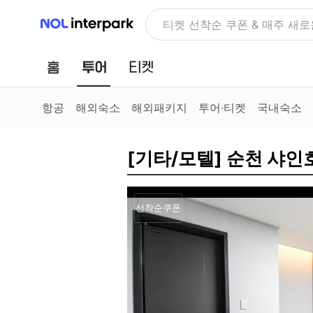
NOL 인터파크
티켓 선착순 쿠폰 & 매주 새로
홈
투어
티켓
항공
해외숙소
해외패키지
투어·티켓
국내숙소
[기타/모텔] 순천 샤인호텔
선착순쿠폰