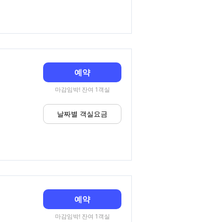
예약
마감임박! 잔여 1객실
날짜별 객실요금
예약
마감임박! 잔여 1객실