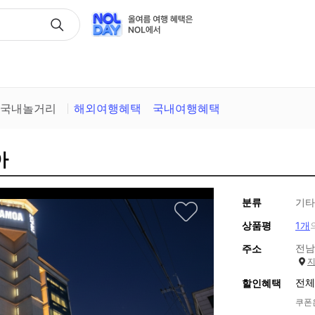
택
국내놀거리
해외여행혜택
국내여행혜택
아
분류
기타
상품평
1개
전남
주소
전체
할인혜택
쿠폰