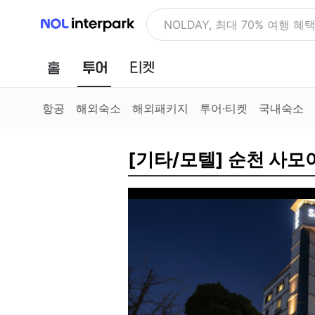
NOL 인터파크
NOLDAY, 최대 70% 여행 혜
홈
투어
티켓
항공
해외숙소
해외패키지
투어·티켓
국내숙소
[기타/모텔] 순천 사모