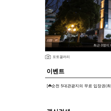
최근 0명이
포토갤러리
이벤트
[☘️순천 5대관광지의 무료 입장권(최대4인)증
순천만국가정원,순천만습지,순천드라마