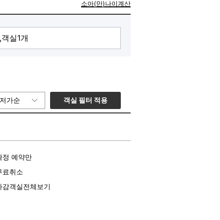
소아(만)나이계산
객실 필터 적용
저가순
확정 예약만
무료취소
마감객실전체보기