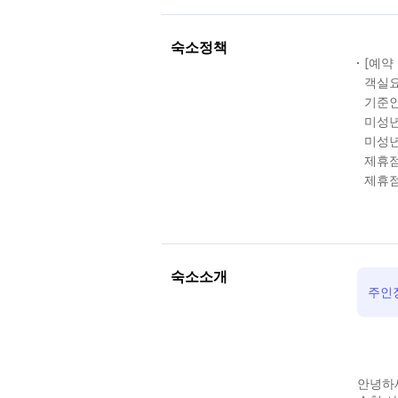
숙소정책
[예약
객실요
기준인
미성년
미성년
제휴점
제휴점
숙소소개
주인
안녕하