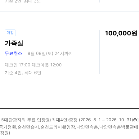
기준 2인, 최대 3인
100,000
마감
가족실
무료취소
8월 08일(토) 24시까지
체크인 17:00 체크아웃 12:00
기준 4인, 최대 6인
 5대관광지의 무료 입장권(최대4인)증정 (2026. 8. 1 ~ 2026. 10. 31)☘️]
국가정원,순천만습지,순천드라마촬영장,낙안민속촌,낙안민속촌박물관에 바로 
장권)