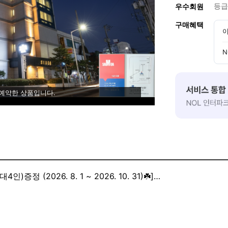
등급
우수회원
구매혜택
이
N
 예약한 상품입니다.
정 (2026. 8. 1 ~ 2026. 10. 31)☘️]
촬영장,낙안민속촌,낙안민속촌박물관에 바로 입장 가능합니다.(1