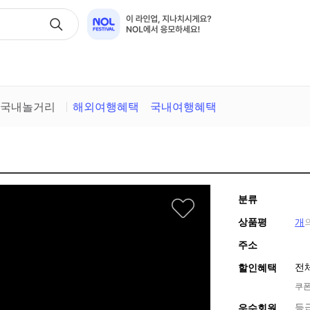
택
국내놀거리
해외여행혜택
국내여행혜택
분류
상품평
개
주소
전
할인혜택
쿠폰
등
우수회원