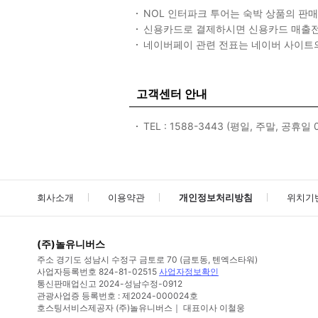
NOL 인터파크 투어는 숙박 상품의 
신용카드로 결제하시면 신용카드 매출전
네이버페이 관련 전표는 네이버 사이트
고객센터 안내
TEL : 1588-3443 (평일, 주말, 공휴일 09
회사소개
이용약관
개인정보처리방침
위치기
(주)놀유니버스
주소
경기도 성남시 수정구 금토로 70 (금토동, 텐엑스타워)
사업자등록번호
824-81-02515
사업자정보확인
통신판매업신고
2024-성남수정-0912
관광사업증 등록번호 : 제2024-000024호
호스팅서비스제공자 (주)놀유니버스｜ 대표이사 이철웅