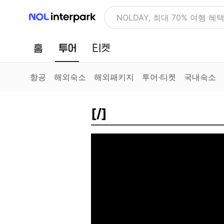
NOL 인터파크
NOLDAY, 최대 70% 여행 혜
홈
투어
티켓
항공
해외숙소
해외패키지
투어·티켓
국내숙소
[/]