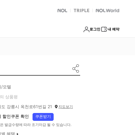
NOL
트리플
Global Interpark
로그인
내 예약
원/모텔
의 상품평
도 강릉시 옥천로61번길 21
지도보기
 할인쿠폰 확인
쿠폰받기
은 발급수량에 따라 조기마감 될 수 있습니다.
급별 혜택