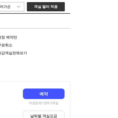
객실 필터 적용
저가순
확정 예약만
무료취소
마감객실전체보기
예약
마감임박! 잔여 2객실
날짜별 객실요금