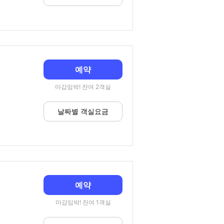
예약
마감임박! 잔여 2객실
날짜별 객실요금
예약
마감임박! 잔여 1객실