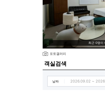
최근 0명이
포토갤러리
객실검색
날짜