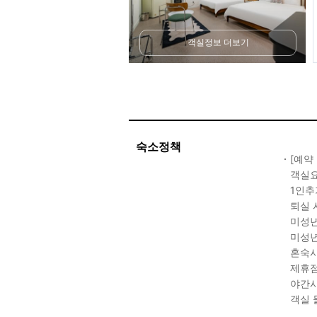
객실정보 더보기
숙소정책
[예약
객실요
1인추
퇴실 
미성년
미성년
혼숙시
제휴점
야간시
객실 