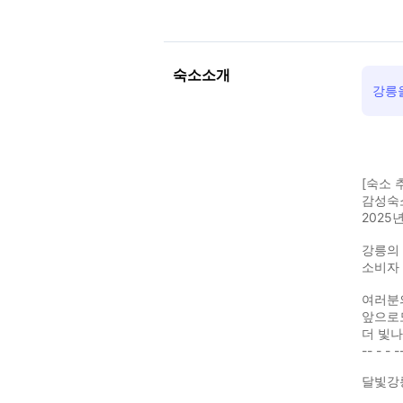
숙소소개
강릉
[숙소 
감성숙
2025
강릉의 
소비자 
여러분
앞으로도
더 빛나
-- - - -
달빛강릉