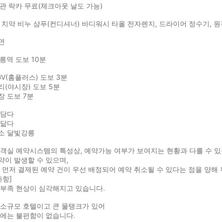
관 락카 무료(체크아웃 날도 가능)
 치약 비누 샴푸(컨디셔너) 바디워시 타올 전자렌지, 드라이어 정수기, 
연
강릉역 도보 10분
V(홈플러스) 도보 3분
(야시장) 도보 5분
 도보 7분
 담다
 닮다
소 달빛강릉
객실 예약시스템의 특성상, 예약가능 여부가 보여지는 현황과 다를 수 있
이 발생할 수 있으며,
 먼저 결제된 예약 건이 우선 배정되어 예약 취소될 수 있다는 점을 양해
사항]
물부족 현상이 심각해지고 있습니다.
 소규모 호텔이고 큰 물탱크가 있어
용에는 불편함이 없습니다.