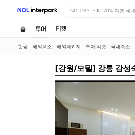
NOL 인터파크
NOLDAY, 최대 70% 여행 혜
홈
투어
티켓
항공
해외숙소
해외패키지
투어·티켓
국내숙소
[강원/모텔] 강릉 감