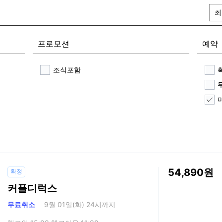
최
프로모션
예약
조식포함
54,890
확정
커플디럭스
무료취소
9월 01일(화) 24시까지