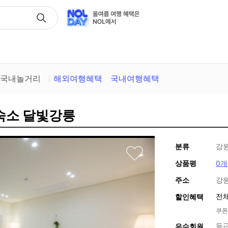
택
국내놀거리
해외여행혜택
국내여행혜택
성숙소 달빛강릉
분류
강
상품평
0개
주소
강원
전체
할인혜택
쿠폰
등
우수회원