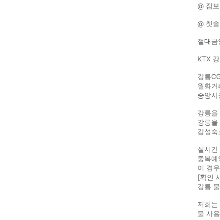
@ 짐보
@ 칫솔
절대금
KTX 
강릉CG
월화거리
중앙시장
강릉을
강릉을
감성숙
실시간 
중복예약
이 경우
[확인 
강릉 
저희는
물 사