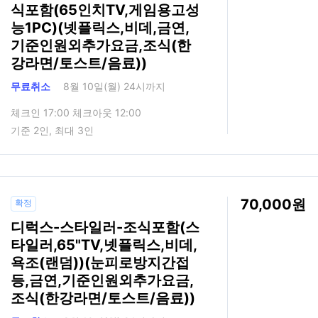
식포함(65인치TV,게임용고성
능1PC)(넷플릭스,비데,금연,
기준인원외추가요금,조식(한
강라면/토스트/음료))
무료취소
8월 10일(월) 24시까지
체크인 17:00 체크아웃 12:00
기준 2인, 최대 3인
70,000
확정
디럭스-스타일러-조식포함(스
타일러,65"TV,넷플릭스,비데,
욕조(랜덤))(눈피로방지간접
등,금연,기준인원외추가요금,
조식(한강라면/토스트/음료))