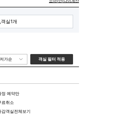
소아(만)나이계산
객실 필터 적용
저가순
확정 예약만
무료취소
마감객실전체보기