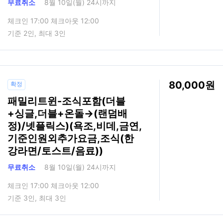
무료취소
8월 10일(월) 24시까지
체크인 17:00 체크아웃 12:00
기준 2인, 최대 3인
80,000
확정
패밀리트윈-조식포함(더블
+싱글,더블+온돌→(랜덤배
정)/넷플릭스)(욕조,비데,금연,
기준인원외추가요금,조식(한
강라면/토스트/음료))
무료취소
8월 10일(월) 24시까지
체크인 17:00 체크아웃 12:00
기준 3인, 최대 3인