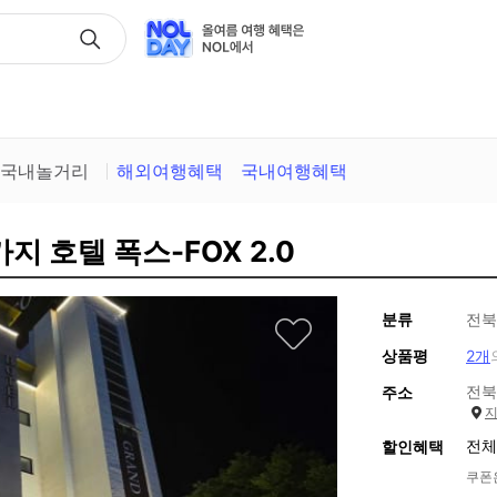
택
국내놀거리
해외여행혜택
국내여행혜택
지 호텔 폭스-FOX 2.0
분류
전북
상품평
2개
전북
주소
전체
할인혜택
쿠폰