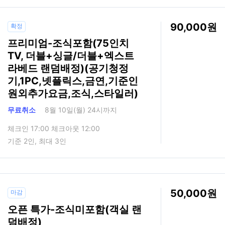
90,000
확정
프리미엄-조식포함(75인치
TV, 더블+싱글/더블+엑스트
라베드 랜덤배정)(공기청정
기,1PC,넷플릭스,금연,기준인
원외추가요금,조식,스타일러)
무료취소
8월 10일(월) 24시까지
체크인 17:00 체크아웃 12:00
기준 2인, 최대 3인
50,000
마감
오픈 특가-조식미포함(객실 랜
덤배정)