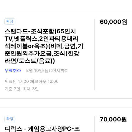
60,000
확정
스탠다드-조식포함(65인치
TV,넷플릭스,2인파티용대리
석테이블or욕조)(비데,금연,기
준인원외추가요금,조식(한강
라면/토스트/음료))
무료취소
8월 10일(월) 24시까지
체크인 17:00 체크아웃 12:00
기준 2인, 최대 3인
70,000
확정
디럭스 - 게임용고사양PC-조