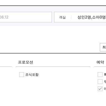
TT서비스를 즐길
 운영(세탁기,건조기)]
침 한강라면,토스트,음료,커피등
객실
탁기,건조기)
최
프로모션
예약
조식포함