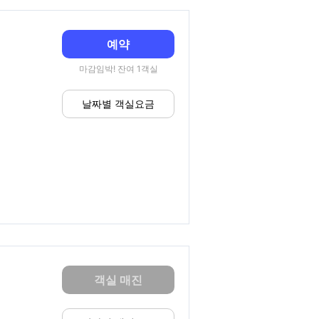
예약
마감임박! 잔여 1객실
날짜별 객실요금
객실 매진