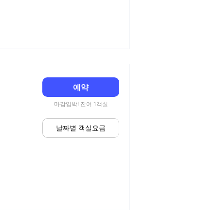
예약
마감임박! 잔여 1객실
날짜별 객실요금