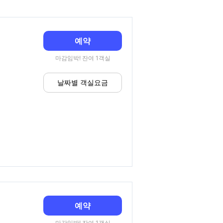
예약
마감임박! 잔여 1객실
날짜별 객실요금
예약
마감임박! 잔여 1객실