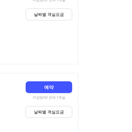
날짜별 객실요금
예약
마감임박! 잔여 1객실
날짜별 객실요금