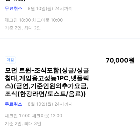
무료취소
8월 10일(월) 24시까지
체크인 18:00 체크아웃 10:00
기준 2인, 최대 2인
70,000
마감
모던 트윈-조식포함(싱글/싱글
침대,게임용고성능1PC,넷플릭
스)(금연,기준인원외추가요금,
조식(한강라면/토스트/음료))
무료취소
8월 10일(월) 24시까지
체크인 17:00 체크아웃 12:00
기준 2인, 최대 3인