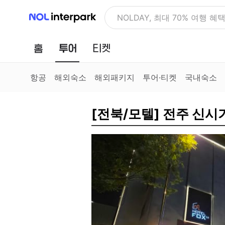
NOL 인터파크
NOLDAY, 최대 70% 여행 혜
홈
투어
티켓
항공
해외숙소
해외패키지
투어·티켓
국내숙소
[전북/모텔] 전주 신시가