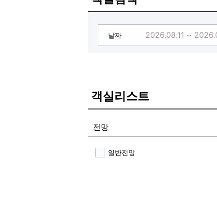
Event2. 넷플릭스 전객실 OTT서비스 제 타입별 최신 65인치 75인치 삼성,엘지TV 새롭게 설치하여 쾌적한 환경에서 O
수 있습니다.
[무료 조식서비스, 무료 셀프 세탁실
Event3. 무료 조식서비스, 매일아
날짜
Event4. 무료 셀프 세탁실 운영 (세
객실리스트
전망
일반전망