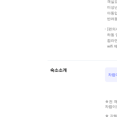
객실요
미성년
아동입
반려동
[편의
하동 
컵라면
wifi
숙소소개
차렵이
☆전 객
차렵이불
☆ 강화