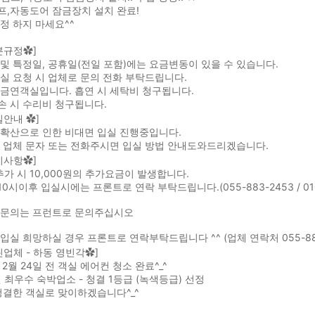
프,자동도어 잠금장치 설치 완료!
정 하지 마세요^^
본규정✿]
및 특정일, 공휴일(전일 포함)에는 요금변동이 있을 수 있습니다.
실 요청 시 업체로 문의 전화 부탁드립니다.
금연객실입니다. 흡연 시 세탁비 청구됩니다.
손 시 수리비 청구됩니다.
실안내 ✿]
 확산으로 인한 비대면 입실 진행중입니다.
전 업체 문자 또는 전화주시면 입실 방법 안내도와드리겠습니다.
지사항✿]
추가 시 10,000원의 추가요금이 발생합니다.
 10시이후 입실시에는 프론트로 연락 부탁드립니다.(055-883-2453 / 010
 문의는 프런트로 문의주십시오
입실 희망하실 경우 프론트로 연락부탁드립니다 ^^ (업체 연락처 055-883
린업체 - 하동 영빈각✿]
 2월 24일 전 객실 에어컨 청소 완료^_^
년 최우수 숙박업소 - 청결 1등급 (녹색등급) 선정
청결한 객실로 맞이하겠습니다^_^