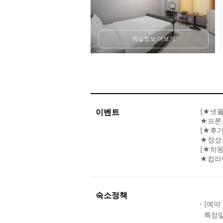
객실정보 더보기
이벤트
[★넷플
★프론
[★후기
★정성
[★하동
★컵라면
숙소정책
[예약
특정일