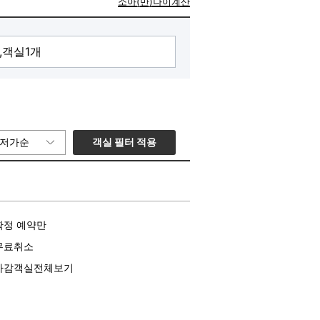
소아(만)나이계산
객실 필터 적용
저가순
확정 예약만
무료취소
마감객실전체보기