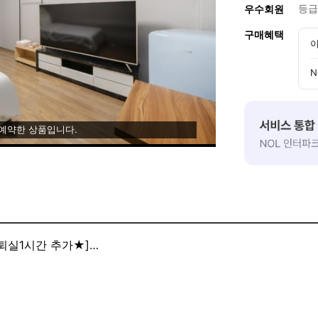
등급
우수회원
구매혜택
이
N
 예약한 상품입니다.
퇴실1시간 추가★]
시외버스공용터미널까지 픽업 서비스 가능합니다★
장 가능 작성 부탁드립니다.★
면,커피 등 간식 제공★]