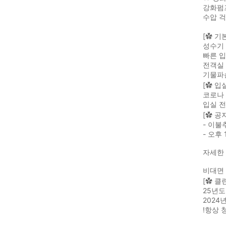
강화펌
수압 걱
[✿ 기
성수기 
빠른 입
전객실 
기물파
[✿ 입
코로나
입실 
[✿ 공
- 이불
- 오후
자세한
비대면 
[✿ 클
25년도
2024
!항상 