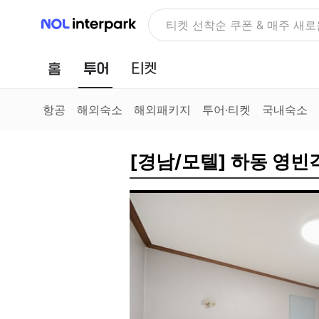
NOL 인터파크
NOLDAY, 최대 70% 여행 혜
홈
투어
티켓
항공
해외숙소
해외패키지
투어·티켓
국내숙소
[경남/모텔] 하동 영빈