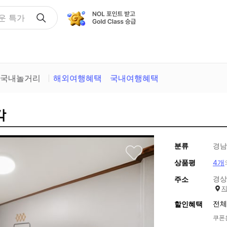
택
국내놀거리
해외여행혜택
국내여행혜택
각
분류
경남
상품평
4개
경상
주소
전체
할인혜택
쿠폰