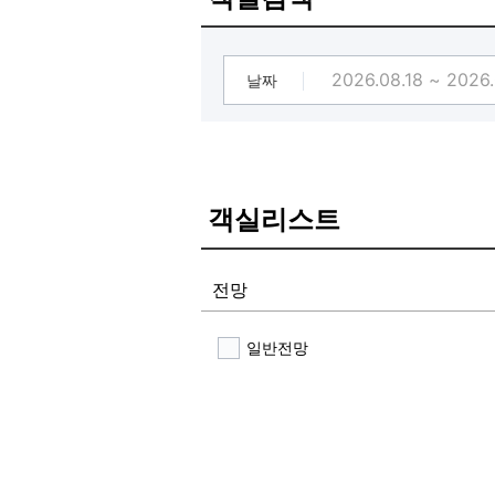
★컵라면,커피는 프론트 앞 비치 되
날짜
객실리스트
전망
일반전망