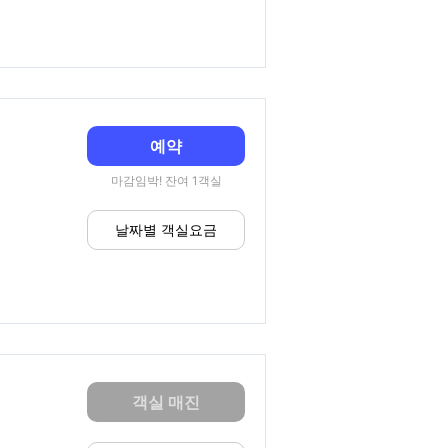
예약
마감임박! 잔여 1객실
날짜별 객실요금
객실 매진