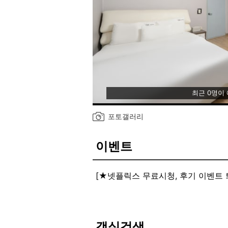
최근 0명이
포토갤러리
이벤트
[★넷플릭스 무료시청, 후기 이벤트 
★프론트로 문의주시면 하동 화개
[★후기 이벤트★]
★정성스러운 후기 작성시 한시간 연
[★하동 영빈각만의 특별 서비스 컵라
객실검색