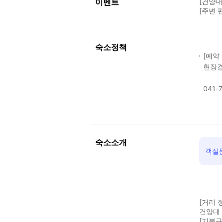
이벤트
[건양대
[주변 편
숙소정책
[예약
현장결
041-7
숙소소개
객실
[거리 
건양대 
[기본규