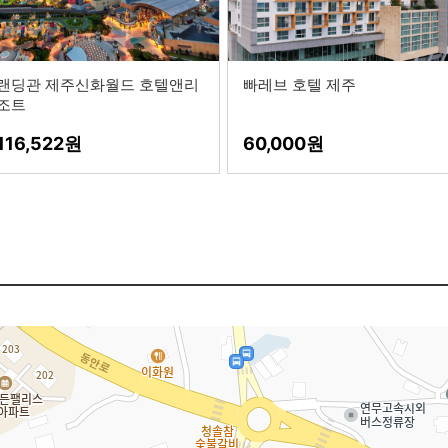
랜딩관 제주신화월드 호텔앤리
빠레브 호텔 제주
조트
116,522
60,000