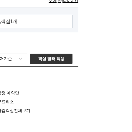
소아(만)나이계산
객실 필터 적용
저가순
확정 예약만
무료취소
마감객실전체보기