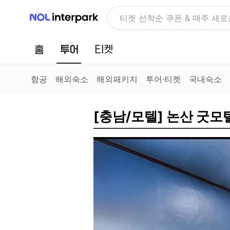
NOL 인터파크
NOLDAY, 최대 70% 여행 혜
홈
투어
티켓
항공
해외숙소
해외패키지
투어·티켓
국내숙소
[충남/모텔] 논산 굿모