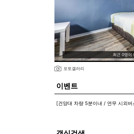
최근 0명이
포토갤러리
이벤트
[건양대 차량 5분이내 / 연무 시외버
[주변 편의시설 / 맛집 / pc방 多 !]
객실검색