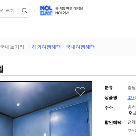
택
국내놀거리
해외여행혜택
국내여행혜택
텔
분류
충남
상품평
0개
충청
주소
전체
할인혜택
쿠폰