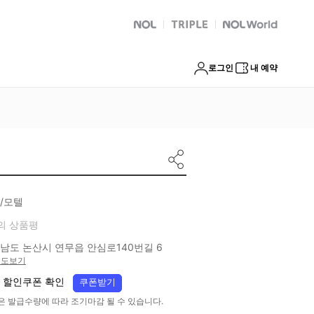
NOL
트리플
Global Interpark
로그인
내 예약
/모텔
의 상품평
남도 논산시 연무읍 안심로140번길 6
지도보기
 할인쿠폰 확인
쿠폰받기
은 발급수량에 따라 조기마감 될 수 있습니다.