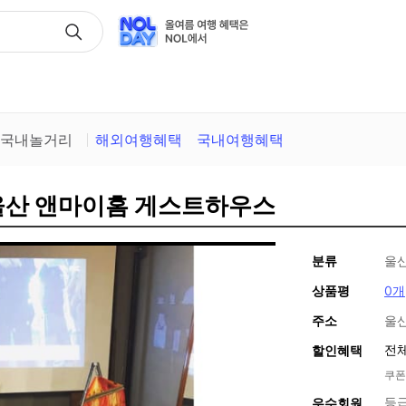
택
국내놀거리
해외여행혜택
국내여행혜택
울산 앤마이홈 게스트하우스
분류
울
상품평
0개
주소
울산
전체
할인혜택
쿠폰
등
우수회원