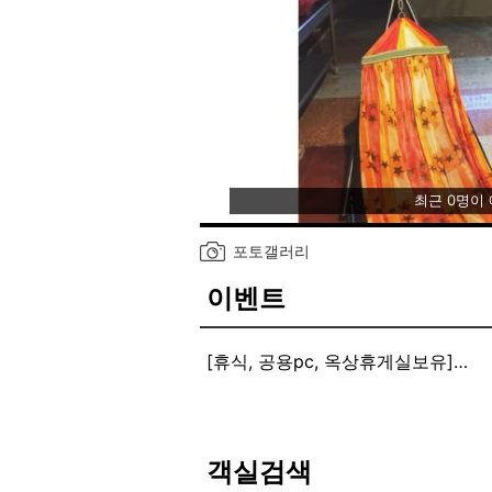
최근 0명이
포토갤러리
이벤트
[휴식, 공용pc, 옥상휴게실보유]
외국어 안내 : 영어 가능
짐보관 : 가능
와이파이 : 가능
공용pc 구비
객실검색
간단한 취사가능한 부엌, 세탁실 구