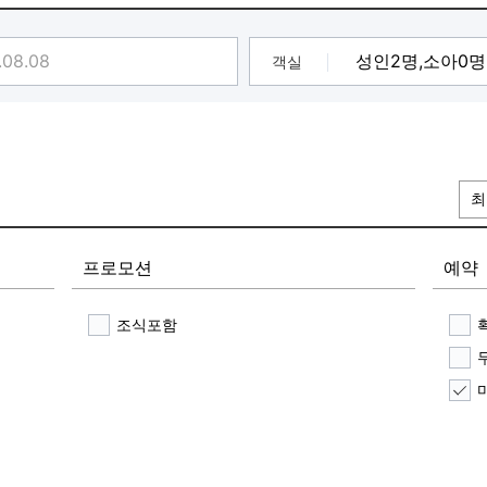
 문화의 거리, 십리대밭길
객실
최
프로모션
예약
조식포함