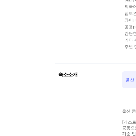
외국어
짐보관
와이파
공용p
간단한
기타 
주변 
숙소소개
울산
울산 
[게스트
공동으
기준 인