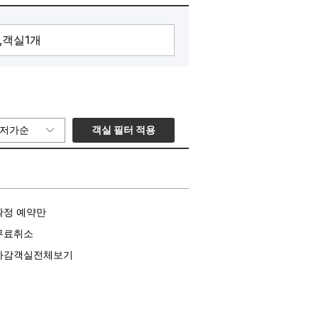
객실 필터 적용
저가순
확정 예약만
무료취소
마감객실전체보기