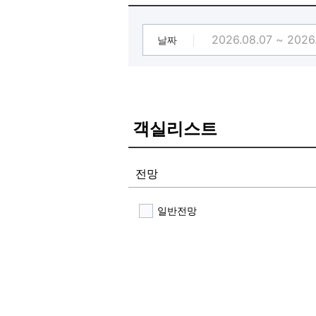
기타 부대시설 : 옥상휴게실보유
주변 명소 : 국가 지정 태화강, 향교
날짜
객실리스트
전망
일반전망