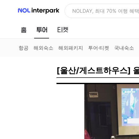
NOL 인터파크
NOLDAY, 최대 70% 여행 혜
홈
투어
티켓
항공
해외숙소
해외패키지
투어·티켓
국내숙소
[울산/게스트하우스] 