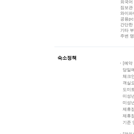
외국어 
짐보관 
와이파이
공용pc
간단한 
기타 
주변 명
숙소정책
[예약
당일예
체크인
객실요
도미토
미성년
미성년
제휴점
제휴점
기준 
[편의