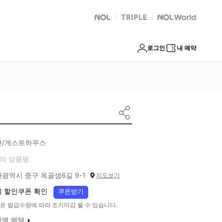
NOL
트리플
Global Interpark
로그인
내 예약
산/게스트하우스
의 상품평
광역시 중구 옥골샘6길 9-1
지도보기
 할인쿠폰 확인
쿠폰받기
은 발급수량에 따라 조기마감 될 수 있습니다.
급별 혜택