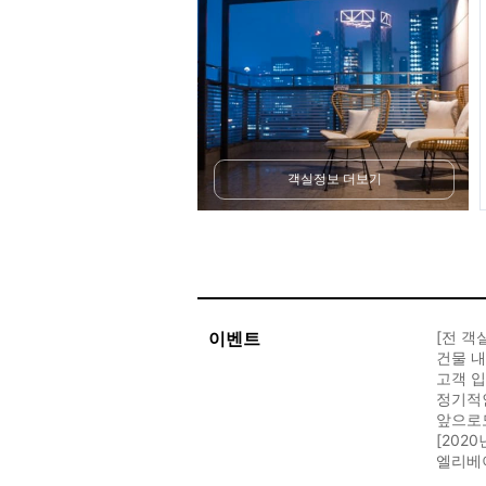
객실정보 더보기
이벤트
[전 객
건물 내
고객 입
정기적
앞으로
[202
엘리베