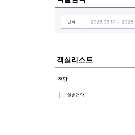
[2020년 1월 GRAND OPEN /★
엘리베이터 전면공사로 인해 계단으
브라운도트 종로점은 NOL 브랜드 
날짜
브라운도트 종로점은 넓은 주차시설
오픈기념 평일 할인 행사중이니 많은
침구류는 대실,숙박 교체을 원칙으로
[전 객실 OTT 무료 서비스]
전 객실 넷플릭스, 디즈니 플러스, 애
객실리스트
전망
일반전망