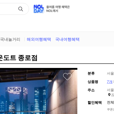
택
국내놀거리
해외여행혜택
국내여행혜택
라운도트 종로점
분류
서울
상품평
7개
서울
주소
전체
할인혜택
쿠폰