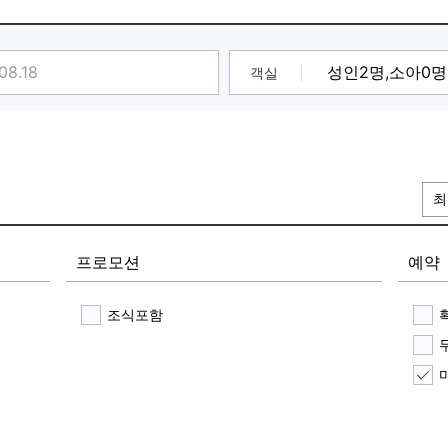
오픈 기념 행사중★]
로만 가능합니다.
호텔입니다.
객실
을 보유 하고있습니다.
이용 부탁드립니다^^
 하고 있습니다.
플, 티빙, 왓챠 ,유튜브 무료 시청 제공
최
프로모션
예약
조식포함