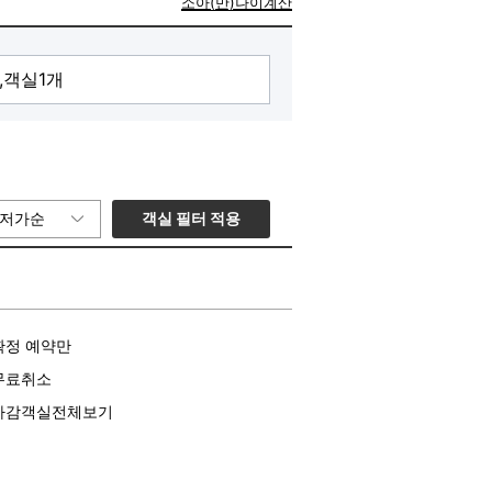
소아(만)나이계산
객실 필터 적용
저가순
확정 예약만
무료취소
마감객실전체보기