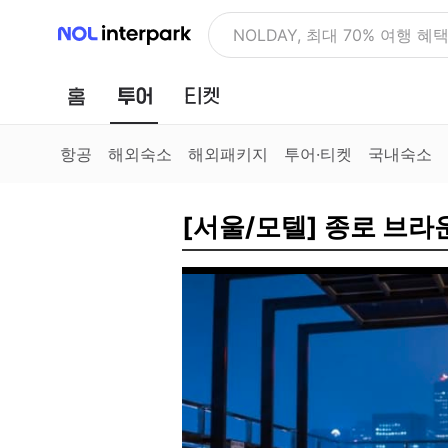
NOL 인터파크
NOLDAY, 최대 70% 여행 혜
홈
투어
티켓
항공
해외숙소
해외패키지
투어·티켓
국내숙소
[서울/모텔] 종로 브