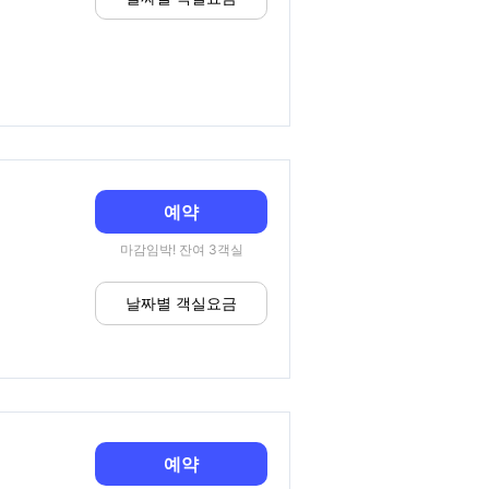
예약
마감임박! 잔여 3객실
날짜별 객실요금
예약