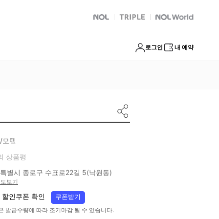
NOL
트리플
Global Interpark
로그인
내 예약
/모텔
의 상품평
특별시 종로구 수표로22길 5(낙원동)
지도보기
 할인쿠폰 확인
쿠폰받기
은 발급수량에 따라 조기마감 될 수 있습니다.