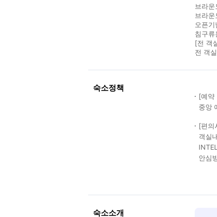
브라운
브라운
오픈기
침구류는
[전 객
전 객실
숙소정책
[예약
중앙 
[편의
객실내
INTE
안심방
숙소소개