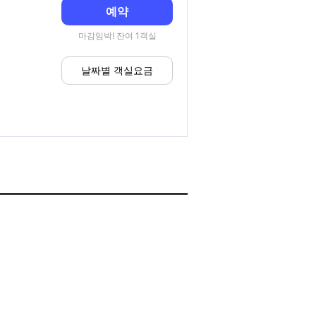
예약
마감임박! 잔여 1객실
날짜별 객실요금