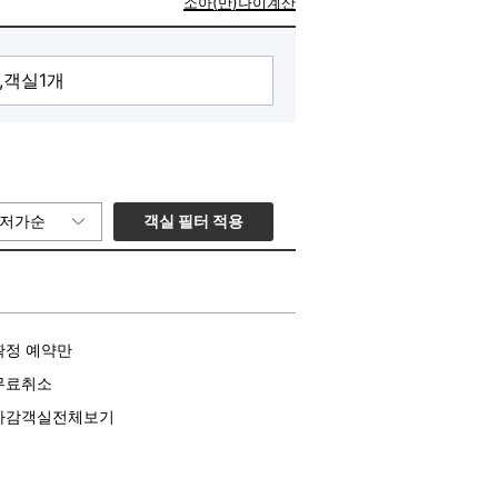
소아(만)나이계산
객실 필터 적용
저가순
확정 예약만
무료취소
마감객실전체보기