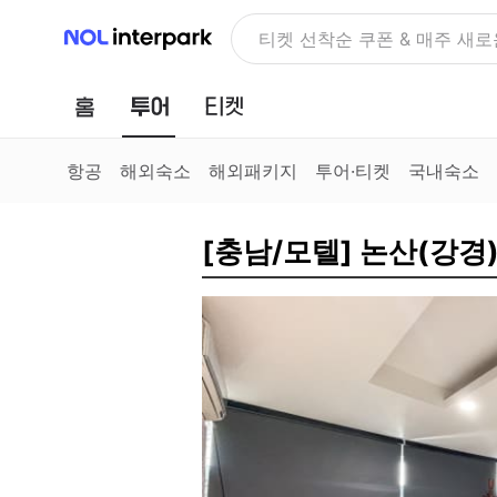
NOL 인터파크
티켓 선착순 쿠폰 & 매주 새로
홈
투어
티켓
항공
해외숙소
해외패키지
투어·티켓
국내숙소
[충남/모텔] 논산(강경