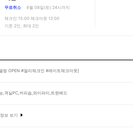
무료취소
8월 08일(토) 24시까지
체크인 15:00 체크아웃 12:00
기준 2인, 최대 2인
델링 OPEN #얼리체크인 #레이트체크아웃]
능,객실PC,커피숍,와이파이,트윈베드
 정보 보기