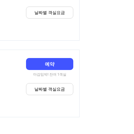
날짜별 객실요금
예약
마감임박! 잔여 1객실
날짜별 객실요금