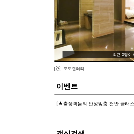
최근 0명이
포토갤러리
이벤트
[★출장객들의 안성맞춤 천안 클래스
2층에 위치한 까페테리아는
포켓볼, 4구, 스크린골프, 세미나실,
출장객들 및 비즈니스 방문객분들 및 
제한시간, 이용 시간, 이용 요금 등
객실검색