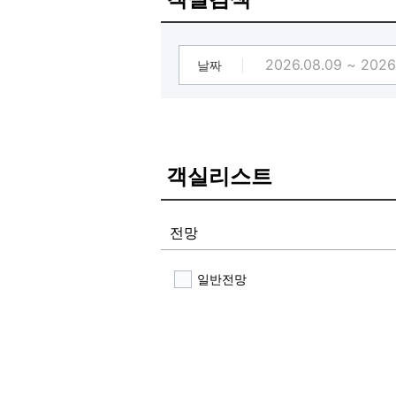
[#파티룸]
날짜
객실리스트
전망
일반전망