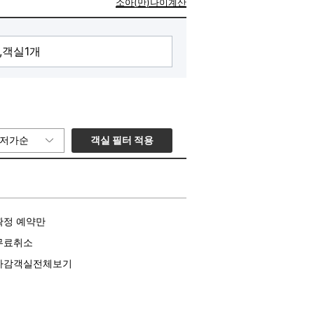
소아(만)나이계산
객실 필터 적용
저가순
확정 예약만
무료취소
마감객실전체보기