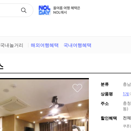
택
국내놀거리
해외여행혜택
국내여행혜택
스
분류
충남
상품평
1개
충청
주소
동)
전체
할인혜택
쿠폰