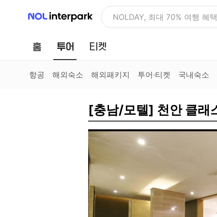
NOL 인터파크
NOLDAY, 최대 70% 여행 혜
홈
투어
티켓
항공
해외숙소
해외패키지
투어·티켓
국내숙소
[충남/모텔] 천안 클래