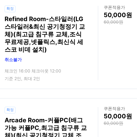
쿠폰적용가
확정
50,000
Refined Room-스타일러(LG
60,000
스타일러&최신 공기청정기 교
체)(최고급 침구류 교체,조식
무료제공,넷플릭스,최신식 세
스코 비데 설치)
취소불가
체크인 16:00 체크아웃 12:00
기준 2인, 최대 2인
쿠폰적용가
확정
50,000
Arcade Room-커플PC(배그
60,000
가능 커플PC,최고급 침구류 교
체)(최신 공기청정기 교체,조