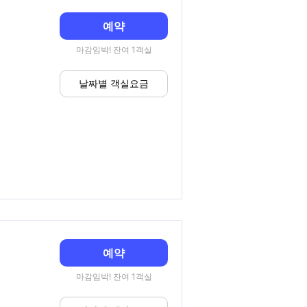
예약
마감임박! 잔여 1객실
날짜별 객실요금
예약
마감임박! 잔여 1객실