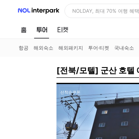
NOL 인터파크
NOLDAY, 최대 70% 여행 혜
홈
투어
티켓
항공
해외숙소
해외패키지
투어·티켓
국내숙소
[전북/모텔] 군산 호텔 
선착순쿠폰