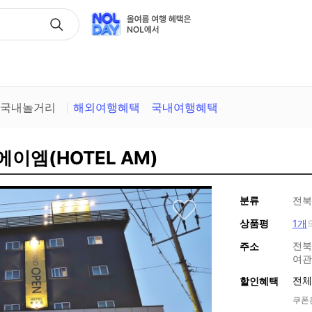
택
국내놀거리
해외여행혜택
국내여행혜택
에이엠(HOTEL AM)
분류
전북
상품평
1개
전북
주소
여관
전체
할인혜택
쿠폰