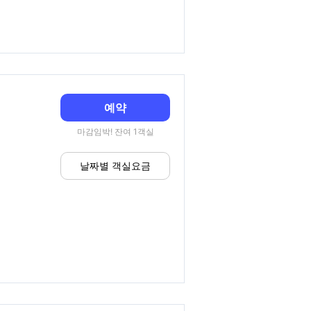
예약
마감임박! 잔여 1객실
날짜별 객실요금