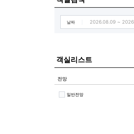
오시는 고객님들의 성원에 힘입어 YO
진행기간 : 일 월 화 수 목 금 (토요일
날짜
[#무더운 여름 시원한 아이스커피 제
[#최고급 린넨, 라텍스 침대로 꿀잠 O
[#호텔 AM 객실 안내]
YOLO : 인생 뭐 있어! 가성비 좋
Basic : 객실은 편안하면 그만이다
객실리스트
Standard Plus : 일반적인것 
No Smoking : 비흡연자분들의
Paris,Greece, Milano, Mo
전망
해서 준비했습니다. (커플PC,욕조,비
Styler Room : 최고급 스타일
Phantom Suite : 넓은 객실
일반전망
습니다.)