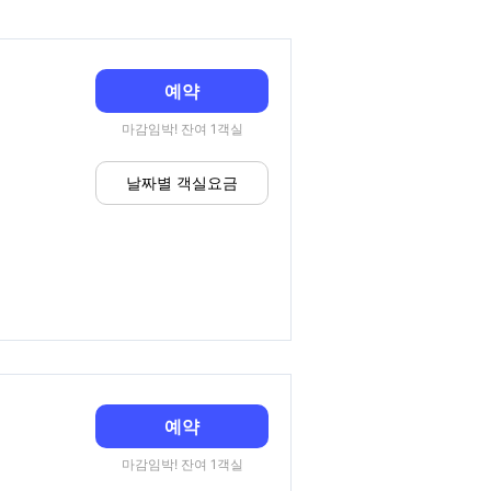
예약
마감임박! 잔여 1객실
날짜별 객실요금
예약
마감임박! 잔여 1객실