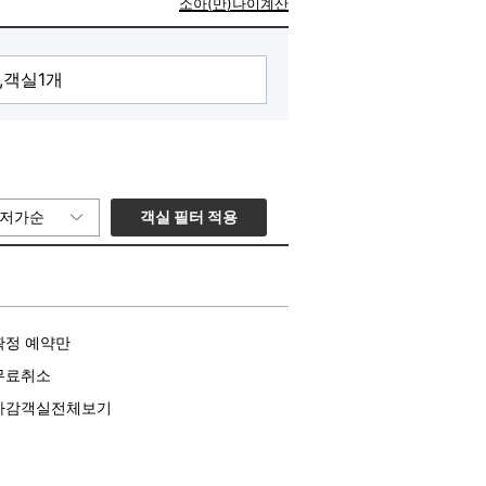
소아(만)나이계산
드리오니 많은 이용부탁드립니다 : )
객실 필터 적용
저가순
위해서 준비한 객실
 좀 알차게 객실을 이용하시고 싶은분들을 위
lip 출장오신분들에게 쾌적화된 객실
바디프랜드 안마의자, 커플PC를 준비했
확정 예약만
무료취소
마감객실전체보기