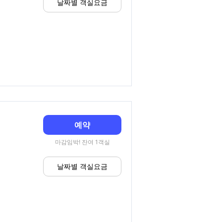
날짜별 객실요금
예약
마감임박! 잔여 1객실
날짜별 객실요금