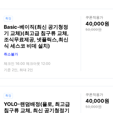
쿠폰적용가
확정
40,000
Basic-베이직(최신 공기청정
50,000
기 교체)(최고급 침구류 교체,
조식무료제공, 넷플릭스,최신
식 세스코 비데 설치)
취소불가
체크인 16:00 체크아웃 12:00
기준 2인, 최대 2인
쿠폰적용가
확정
40,000
YOLO-랜덤배정(욜로, 최고급
50,000
침구류 교체, 최신 공기청정기