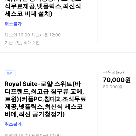
식무료제공,넷플릭스,최신식
세스코 비데 설치)
취소불가
체크인 16:00 체크아웃 12:00
기준 2인, 최대 2인
쿠폰적용가
확정
70,000
Royal Suite-로얄 스위트(바
80,000
디프랜드,최고급 침구류 교체,
트윈)(커플PC,침대2,조식무료
제공,넷플릭스,최신식 세스코
비데,최신 공기청정기)
취소불가
체크인 16:00 체크아웃 12:00