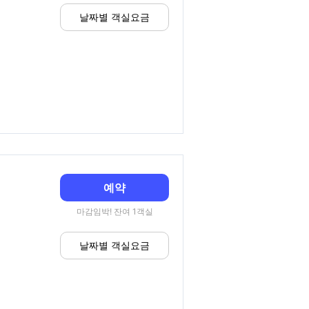
날짜별 객실요금
예약
마감임박! 잔여 1객실
날짜별 객실요금