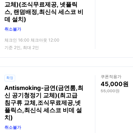
교체)(조식무료제공, 넷플릭
스, 랜덤배정,최신식 세스코 비
데 설치)
취소불가
체크인 16:00 체크아웃 12:00
기준 2인, 최대 2인
쿠폰적용가
확정
45,000
Antismoking-금연(금연룸,최
55,000
신 공기청정기 교체)(최고급
침구류 교체,조식무료제공,넷
플릭스,최신식 세스코 비데 설
치)
취소불가