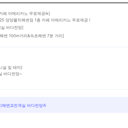
 카페 아메리카노 무료제공☕]
25 양양물치해변점 1층 카페 아메리카노 무료제공 !
객실 바다전망]
해변 100m거리&속초해변 7분 거리]
시설 및 테마]
실 바다전망~
물치해변⛱️전객실 바다전망⛵