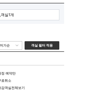
객실 필터 적용
저가순
확정 예약만
무료취소
마감객실전체보기