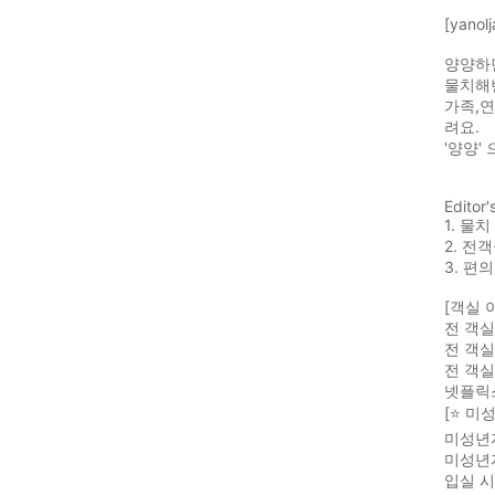
[yano
양양하면
물치해변
가족,연
려요.
'양양'
Editor'
1. 물
2. 전
3. 편
[객실 
전 객실
전 객실
전 객실 
넷플릭스
[⭐ 미
미성년
미성년
입실 시