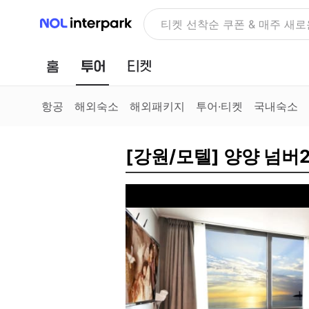
NOL 인터파크
티켓 선착순 쿠폰 & 매주 새로
홈
투어
티켓
항공
해외숙소
해외패키지
투어·티켓
국내숙소
[강원/모텔] 양양 넘