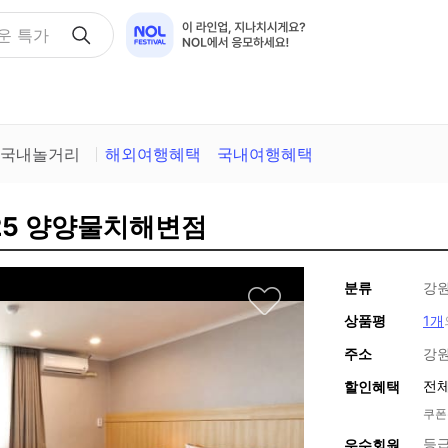
운 특가
국내놀거리
해외여행혜택
국내여행혜택
버25 양양물치해변점
분류
강원
상품평
1개
주소
강원
전체
할인혜택
쿠폰
등급
우수회원