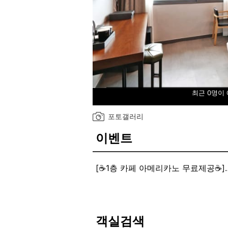
최근 0명이
포토갤러리
이벤트
[☕1층 카페 아메리카노 무료제공☕]
✅ 넘버25 양양물치해변점 1층 카페
[⛵전 객실 바다전망]
[⛵물치해변 100m거리&속초해변 7분
객실검색