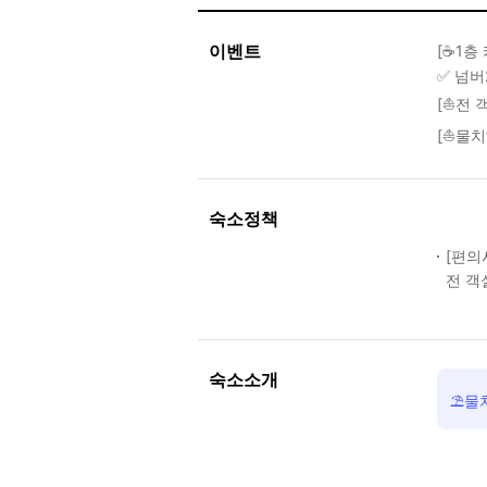
이벤트
[☕1층
✅ 넘버
[⛵전 
[⛵물치
숙소정책
[편의
전 객
숙소소개
⛱️