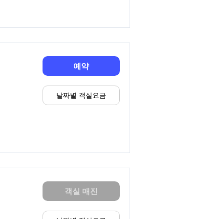
예약
날짜별 객실요금
객실 매진