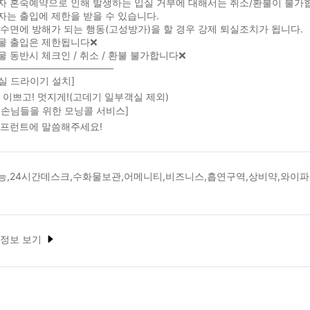
자 혼숙예약으로 인해 발생하는 입실 거부에 대해서는 취소/환불이 불가
는 출입에 제한을 받을 수 있습니다.
수면에 방해가 되는 행동(고성방가)을 할 경우 강제 퇴실조치가 됩니다.
물 출입은 제한됩니다❌
 동반시 체크인 / 취소 / 환불 불가합니다❌
─────────────────
실 드라이기 설치]
 이쁘고! 멋지게!(고데기 일부객실 제외)
 손님들을 위한 모닝콜 서비스]
 프런트에 말씀해주세요!
능,24시간데스크,수화물보관,어메니티,비즈니스,흡연구역,상비약,와이파이
)
 정보 보기