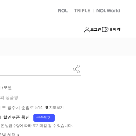
NOL
트리플
Global Interpark
로그인
내 예약
기/모텔
의 상품평
기도 광주시 순암로 514
지도보기
체 할인쿠폰 확인
쿠폰받기
은 발급수량에 따라 조기마감 될 수 있습니다.
급별 혜택