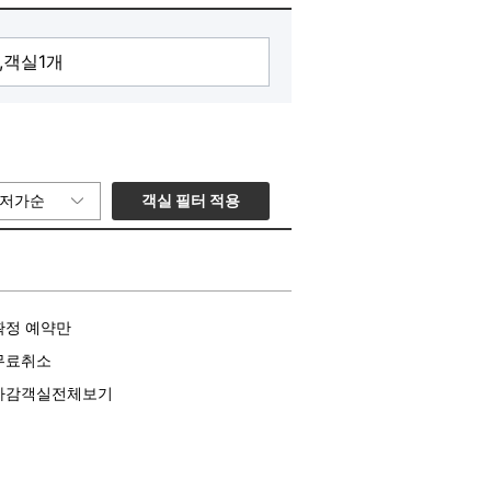
객실 필터 적용
저가순
확정 예약만
무료취소
마감객실전체보기