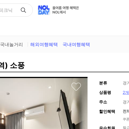
산피크닉
국내놀거리
해외여행혜택
국내여행혜택
역) 소풍
분류
경
상품평
2개
주소
경
전
할인혜택
쿠폰
등
우수회원