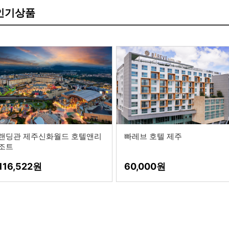
 인기상품
랜딩관 제주신화월드 호텔앤리
빠레브 호텔 제주
조트
116,522
60,000