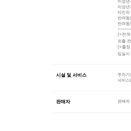
미성년
미성년자
타인의 
반려동
반려동물
────
[⭐전객
외출 전
[⭐출장
입실시
시설 및 서비스
주차가
서비스
판매자
판매자