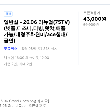
쿠폰적용가
확정
43,000
일반실 - 26.06 리뉴얼(75TV)
50,000
(넷플,디즈니,티빙,왓챠,애플
가능/대형주차완비/ace침대/
금연)
무료취소
8월 08일(토) 24시까지
체크인 16:00 체크아웃 12:00
기준 2인, 최대 2인
026.06 Grand Open 오픈예고 🤍]
26.06 Grand Open 오픈예고 🤍