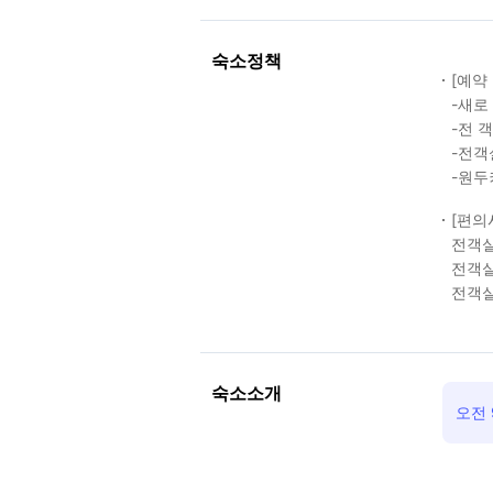
숙소정책
[예약
-새로
-전 
-전객
-원두
[편의
전객실
전객실
전객실
숙소소개
오전 