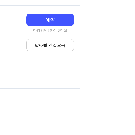
예약
마감임박! 잔여 3객실
날짜별 객실요금