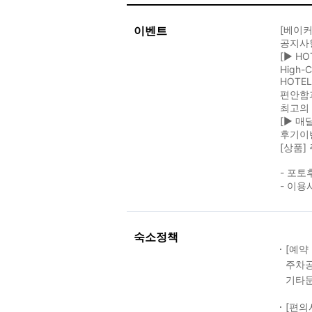
이벤트
[베이커
공지사
[▶ H
High-C
HOTE
편안함
최고의
[▶ 매
후기이
[상품]
- 포토
- 이
숙소정책
[예약
주차공
기타문
[편의