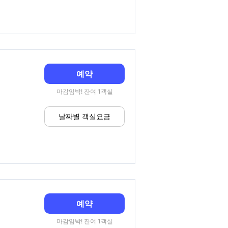
예약
마감임박! 잔여 1객실
날짜별 객실요금
예약
마감임박! 잔여 1객실