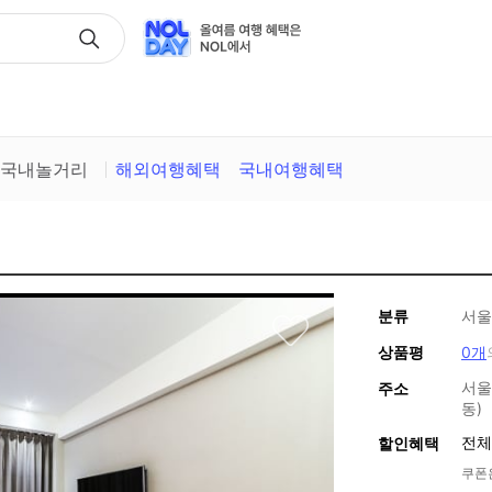
택
국내놀거리
해외여행혜택
국내여행혜택
분류
서울
상품평
0개
서울
주소
동)
전체
할인혜택
쿠폰