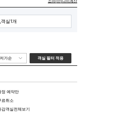
소아(만)나이계산
객실 필터 적용
저가순
확정 예약만
무료취소
마감객실전체보기