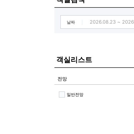
움을 선사해 드립니다.
최고의 맛집이 밀집해 있는 신논현동
[▶ 매달 4분 당첨! 이용후기 이벤트]
후기이벤트는 매월 말일 4분을 후기
날짜
[상품] 주중 대실권 2매, 주중 숙박권
- 포토후기를 남겨주신 회원분들 당
- 이용시 프론트로 연락부탁드립니다
객실리스트
전망
일반전망