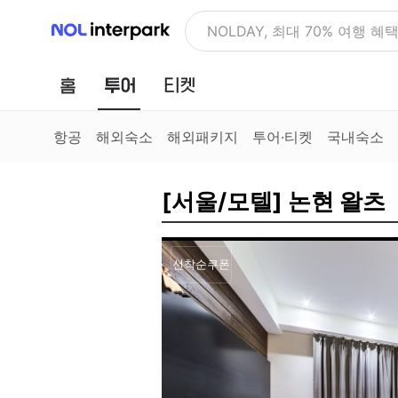
NOL 인터파크
NOLDAY, 최대 70% 여행 혜
홈
투어
티켓
항공
해외숙소
해외패키지
투어·티켓
국내숙소
[서울/모텔] 논현 왈츠
선착순쿠폰