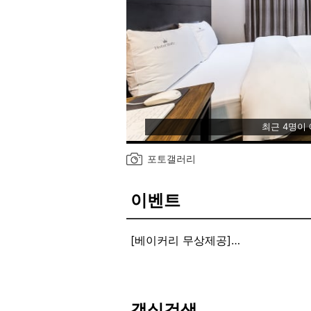
최근 4명이
포토갤러리
이벤트
[베이커리 무상제공]
공지사항 확인바랍니다
[▶ HOTEL WALTZ(왈츠)는 고품
High-Class Gallery HOTEL
HOTEL WALTZ(왈츠)는 고품격
객실검색