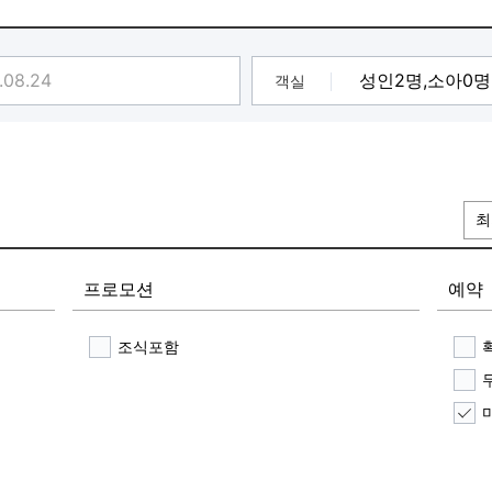
 호텔왈츠에서 맛과 여유로움 휴식과 힐링을 누려보세요!
를 선발하여 공지드립니다.
객실
 2매
첨확률 UP
.
최
프로모션
예약
조식포함