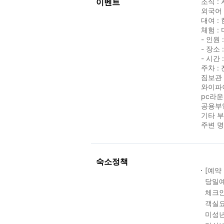
이벤트
조식 :
외국어 
대여 :
체험 :
- 인원
- 장소 
- 시간
주차 :
짐보관 
와이파이
pc라운
공용부엌
기타 부
주변 명
숙소정책
[예약
당일예
체크인
객실요
미성년