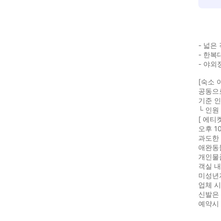
- 넓은
- 한복
- 야외
[숙소 
공동으
기준 인
└ 인원
[ 에티
오후 1
과도한 
애완동
개인물
객실 내
미성년자
업체 시
신발은
예약시 