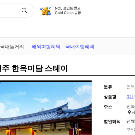
택
국내놀거리
해외여행혜택
국내여행혜택
전주 한옥미담 스테이
분류
전북
상품평
0개
전북
주소
전체
할인혜택
쿠폰