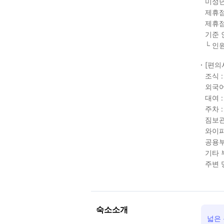
미성년
제휴점
제휴점
기준 
└ 인
[편의
조식 :
외국어
대여 :
주차 
짐보관
와이파
공용부
기타 
주변 
숙소소개
넓은