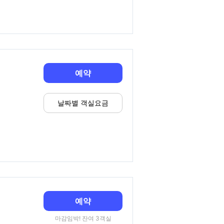
예약
날짜별 객실요금
예약
마감임박! 잔여 3객실