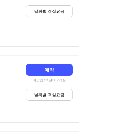
날짜별 객실요금
예약
마감임박! 잔여 2객실
날짜별 객실요금