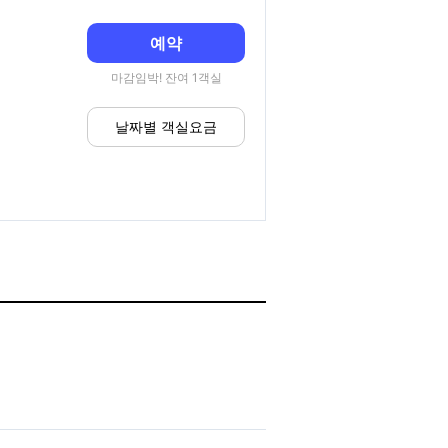
예약
마감임박! 잔여 1객실
날짜별 객실요금