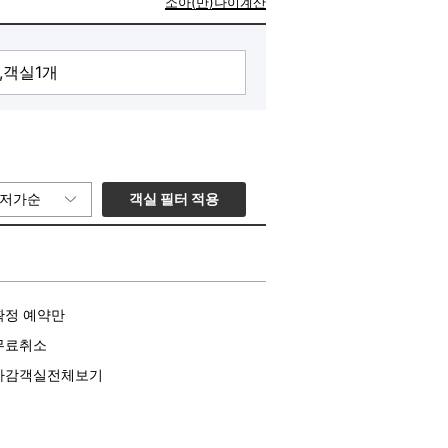
소아(만)나이계산
객실 필터 적용
저가순
확정 예약만
무료취소
마감객실전체보기