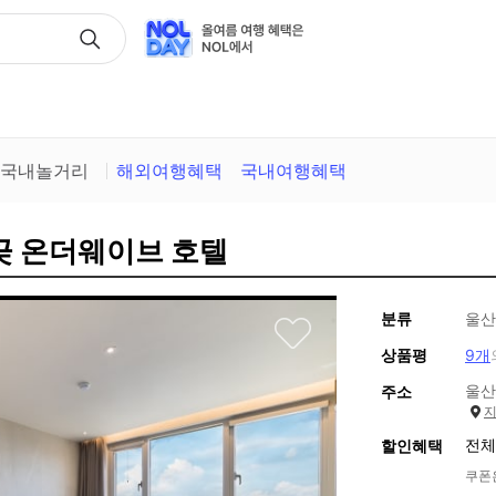
택
국내놀거리
해외여행혜택
국내여행혜택
절곶 온더웨이브 호텔
분류
울산
상품평
9개
울산
주소
전체
할인혜택
쿠폰