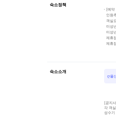
숙소정책
[예약
인원추
객실요
미성년
미성년
제휴점
제휴점
숙소소개
ღ울
[공지사
각 객
성수기 