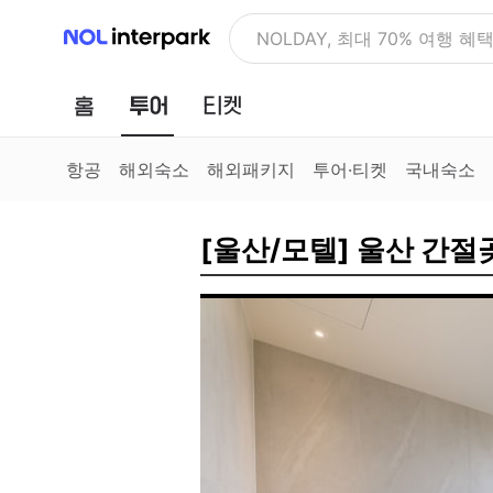
NOL 인터파크
NOLDAY, 최대 70% 여행 혜
홈
투어
티켓
항공
해외숙소
해외패키지
투어·티켓
국내숙소
[울산/모텔] 울산 간