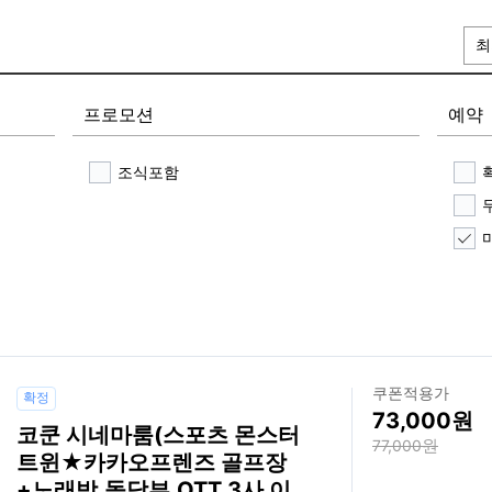
최
프로모션
예약
조식포함
쿠폰적용가
확정
73,000
코쿤 시네마룸(스포츠 몬스터
77,000
트윈★카카오프렌즈 골프장
+노래방,돌담뷰,OTT 3사 이