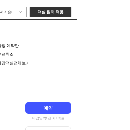
객실 필터 적용
저가순
확정 예약만
무료취소
마감객실전체보기
예약
마감임박! 잔여 1객실