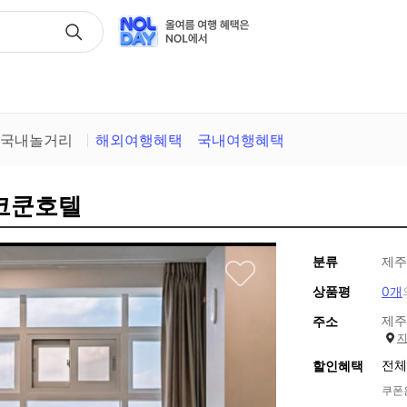
택
국내놀거리
해외여행혜택
국내여행혜택
 코쿤호텔
분류
제주
상품평
0개
제주
주소
전체
할인혜택
쿠폰