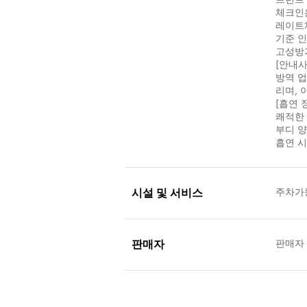
체크인은
레이트
기준 인
고성방가
[안내사
방역 업
리며, 
[흡연 
쾌적한 
부디 양
흡연 시
시설 및 서비스
주차가
판매자
판매자