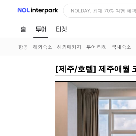
NOL 인터파크
NOLDAY, 최대 70% 여행 혜
홈
투어
티켓
항공
해외숙소
해외패키지
투어·티켓
국내숙소
[제주/호텔] 제주애월