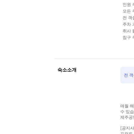
인원 
모든 
전 객
주차 
취사 
침구 
숙소소개
전 
애월 해
수 있습
제주공
[공지사
프런트 