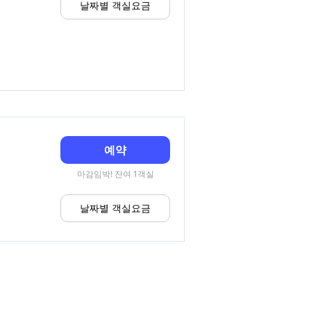
날짜별 객실요금
예약
마감임박! 잔여 1객실
날짜별 객실요금