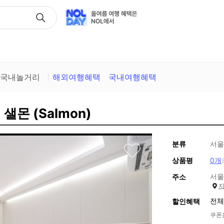
택
국내놀거리
해외여행혜택
국내여행혜택
샐몬 (Salmon)
분류
서울
상품평
0개
서울
주소
전체
할인혜택
쿠폰