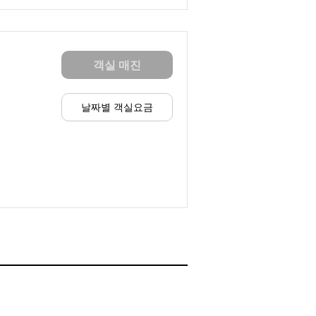
객실 매진
날짜별 객실요금