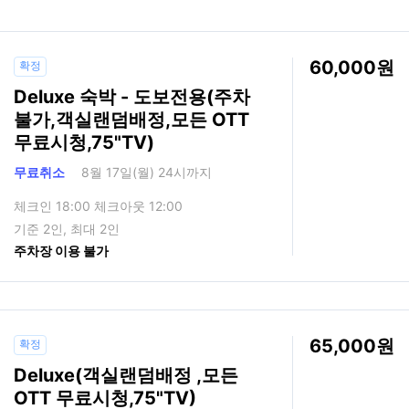
60,000
확정
Deluxe 숙박 - 도보전용(주차
불가,객실랜덤배정,모든 OTT
무료시청,75"TV)
무료취소
8월 17일(월) 24시까지
체크인 18:00 체크아웃 12:00
기준 2인, 최대 2인
주차장 이용 불가
65,000
확정
Deluxe(객실랜덤배정 ,모든
OTT 무료시청,75"TV)