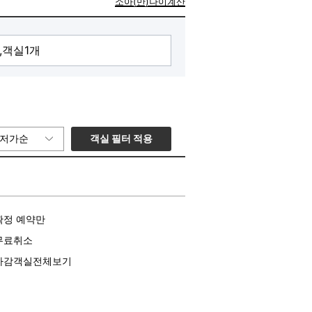
소아(만)나이계산
객실 필터 적용
저가순
확정 예약만
무료취소
마감객실전체보기