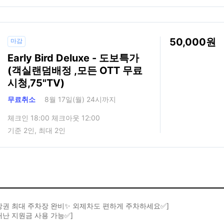
50,000
마감
Early Bird Deluxe - 도보특가
(객실랜덤배정 ,모든 OTT 무료
시청,75"TV)
무료취소
8월 17일(월) 24시까지
체크인 18:00 체크아웃 12:00
기준 2인, 최대 2인
상권 최대 주차장 완비✨ 외제차도 편하게 주차하세요✅]
재난 지원금 사용 가능✅]