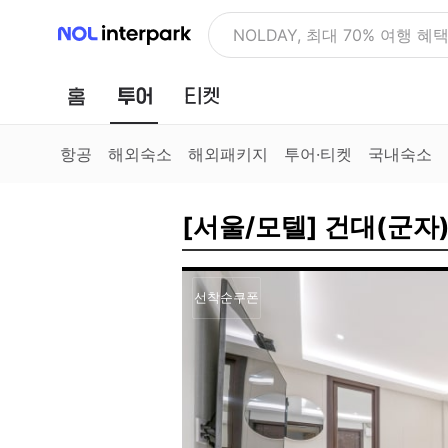
NOL 인터파크
NOLDAY, 최대 70% 여행 혜
홈
투어
티켓
항공
해외숙소
해외패키지
투어·티켓
국내숙소
[서울/모텔] 건대(군자) 
선착순쿠폰