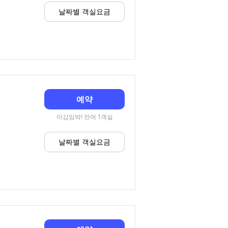
날짜별 객실요금
예약
마감임박! 잔여 1객실
날짜별 객실요금