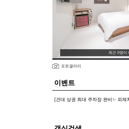
최근 0명이
포토갤러리
이벤트
[건대 상권 최대 주차장 완비✨ 외제
[긴급 재난 지원금 사용 가능✅]
객실검색