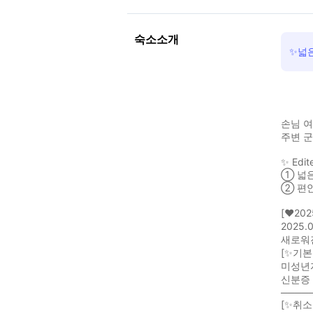
숙소소개
✨넓
손님 여
주변 군
✨ Edite
① 넓
② 편
[♥20
2025
새로워
[✨기본
미성년
신분증 
────
[✨취소