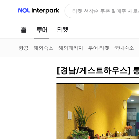
NOL 인터파크
NOLDAY, 최대 70% 여행 혜
홈
투어
티켓
항공
해외숙소
해외패키지
투어·티켓
국내숙소
[경남/게스트하우스] 