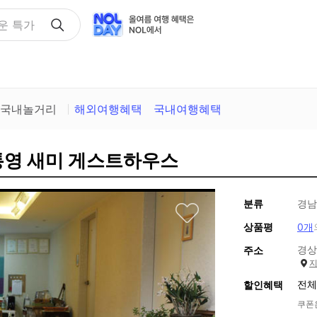
택
국내놀거리
해외여행혜택
국내여행혜택
통영 새미 게스트하우스
분류
경남
상품평
0개
경상
주소
전체
할인혜택
쿠폰