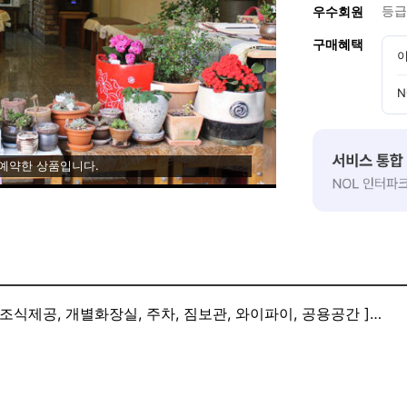
등급
우수회원
구매혜택
이
N
 예약한 상품입니다.
 조식제공, 개별화장실, 주차, 짐보관, 와이파이, 공용공간 ]
조식 : 시간(8시경) 메뉴(시리얼, 잼, 우유, 토스트, 커피) 가격(무료)