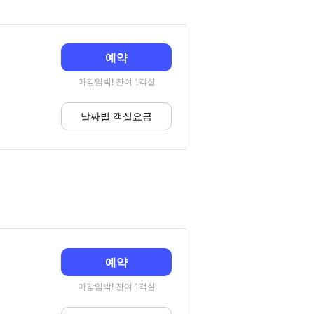
예약
마감임박! 잔여 1객실
날짜별 객실요금
예약
마감임박! 잔여 1객실