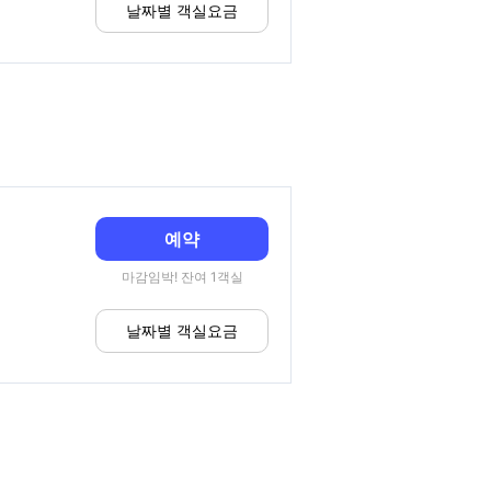
날짜별 객실요금
예약
마감임박! 잔여 1객실
날짜별 객실요금