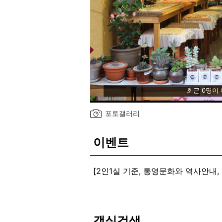
최근 0명이
포토갤러리
이벤트
[2인1실 기준, 통영문화와 역사안내,
주차 : 가능
짐보관 : 가능
와이파이 : 가능
객실검색