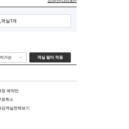
소아(만)나이계산
객실 필터 적용
저가순
확정 예약만
무료취소
마감객실전체보기