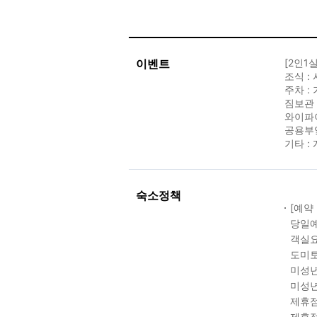
이벤트
[2인1
조식 :
주차 :
짐보관 
와이파이
공용부엌
기타 :
숙소정책
[예약
당일예
객실요
도미토
미성년
미성년
제휴점
제휴점