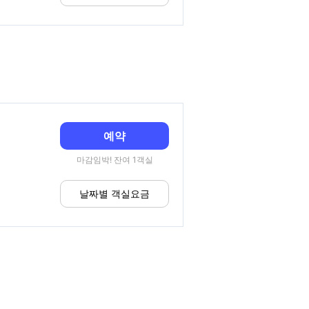
예약
마감임박! 잔여 1객실
날짜별 객실요금