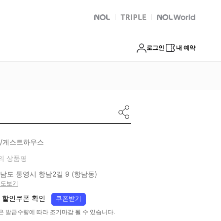
NOL
트리플
Global Interpark
로그인
내 예약
/게스트하우스
의 상품평
남도 통영시 항남2길 9 (항남동)
지도보기
 할인쿠폰 확인
쿠폰받기
은 발급수량에 따라 조기마감 될 수 있습니다.