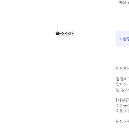
객실 
숙소소개
✨공항
안녕하세
청결하
찾아와
늘 감
[기본규
주차공
차량 이
문의사