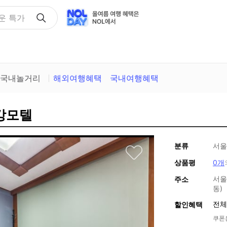
택
국내놀거리
해외여행혜택
국내여행혜택
금강모텔
분류
서울
상품평
0개
서울
주소
동)
전체
할인혜택
쿠폰