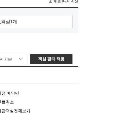
소아(만)나이계산
객실 필터 적용
저가순
확정 예약만
무료취소
마감객실전체보기