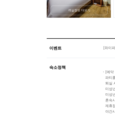
객실정보 더보기
이벤트
[와이파
숙소정책
[예약
파티룸
퇴실 
미성년
미성년
혼숙시
제휴점
야간시