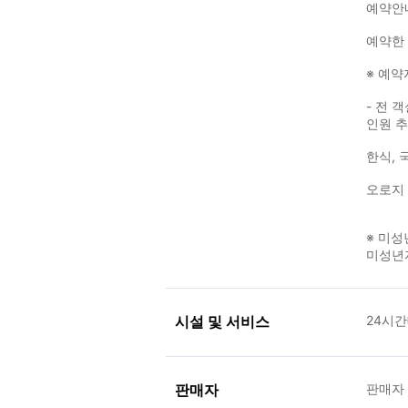
예약안
예약한
※ 예약
- 전 
인원 추
한식, 
오로지 
※ 미성
미성년자
시설 및 서비스
24시간
판매자
판매자