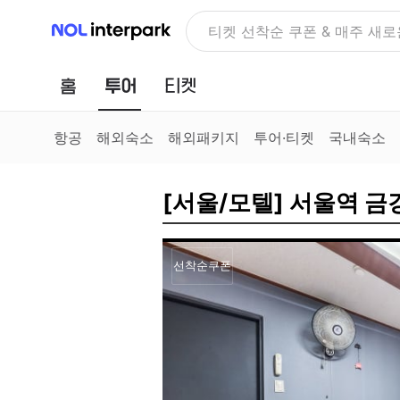
NOL 인터파크
NOLDAY, 최대 70% 여행 혜
홈
투어
티켓
항공
해외숙소
해외패키지
투어·티켓
국내숙소
[서울/모텔] 서울역 
선착순쿠폰