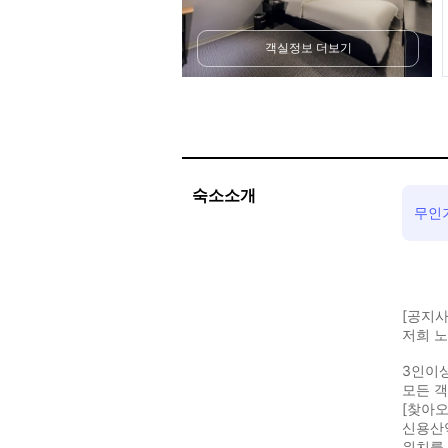
객실정보 더보기
숙소소개
무인
[공지사
저희 노
3인이
모든 객
[찾아
신용산
위치를 