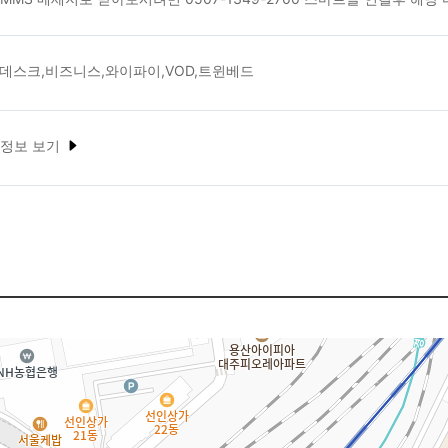
간데스크,비즈니스,와이파이,VOD,트윈베드
 정보 보기