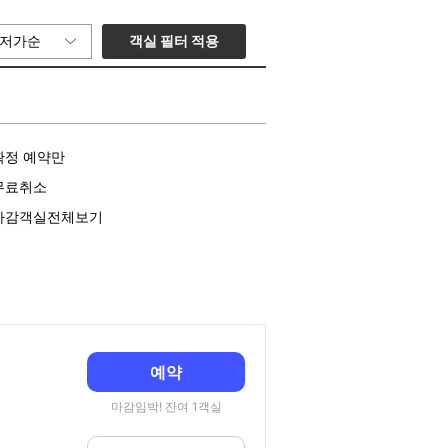
객실 필터 적용
저가순
확정 예약만
무료취소
마감객실전체보기
예약
마감임박! 잔여 1객실