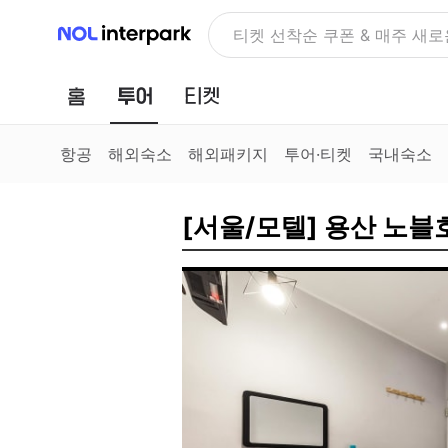
NOL 인터파크
NOLDAY, 최대 70% 여행 혜
홈
투어
티켓
항공
해외숙소
해외패키지
투어·티켓
국내숙소
[서울/모텔] 용산 노블