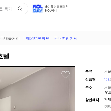
택
국내놀거리
해외여행혜택
국내여행혜택
호텔
분류
서울
상품평
1개
서울
주소
전체
할인혜택
쿠폰