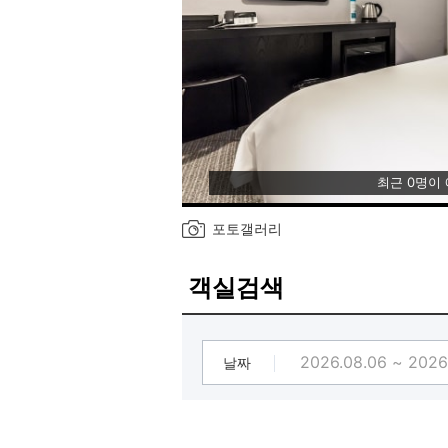
최근 0명이
포토갤러리
객실검색
날짜