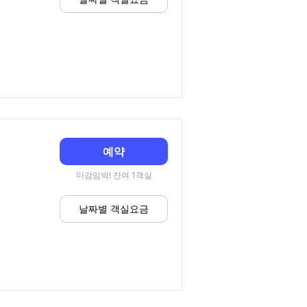
예약
마감임박! 잔여 1객실
날짜별 객실요금