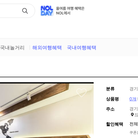
택
국내놀거리
해외여행혜택
국내여행혜택
분류
경기
상품평
0개
경기
주소
전체
할인혜택
쿠폰