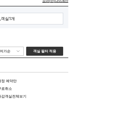
소아(만)나이계산
객실 필터 적용
저가순
확정 예약만
무료취소
마감객실전체보기