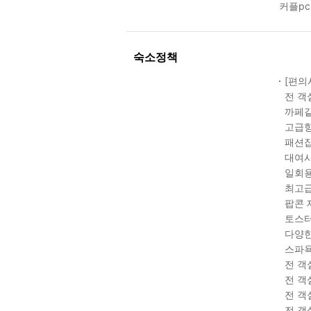
커플pc
숙소정책
[편의
전 객
까페같
고급향
패션잡
대여시
일회용
최고급
팝콘 
토스터
다양한
스파욕
전 객
전 객
전 객
전 객