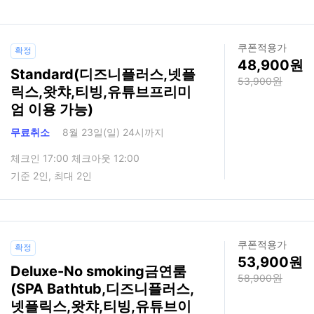
쿠폰적용가
확정
48,900
Standard(디즈니플러스,넷플
53,900
릭스,왓챠,티빙,유튜브프리미
엄 이용 가능)
무료취소
8월 23일(일) 24시까지
체크인 17:00 체크아웃 12:00
기준 2인, 최대 2인
쿠폰적용가
확정
53,900
Deluxe-No smoking금연룸
58,900
(SPA Bathtub,디즈니플러스,
넷플릭스,왓챠,티빙,유튜브이