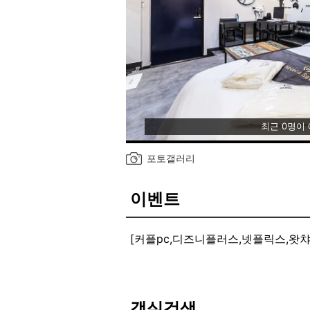
최근 0명이
포토갤러리
이벤트
[커플pc,디즈니플러스,넷플릭스,왓챠
커플pc, 디즈니플러스,넷플릭스,왓
객실검색