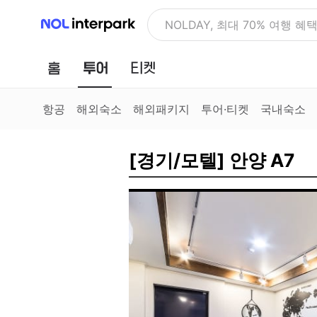
NOL 인터파크
NOLDAY, 최대 70% 여행 혜
홈
투어
티켓
항공
해외숙소
해외패키지
투어·티켓
국내숙소
[경기/모텔] 안양 A7