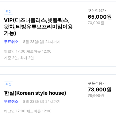
쿠폰적용가
확정
65,000
VIP(디즈니플러스,넷플릭스,
70,000
왓챠,티빙유튜브프리미엄이용
가능)
무료취소
8월 23일(일) 24시까지
체크인 17:00 체크아웃 12:00
기준 2인, 최대 2인
쿠폰적용가
확정
73,900
한실(Korean style house)
78,900
무료취소
8월 23일(일) 24시까지
체크인 17:00 체크아웃 12:00