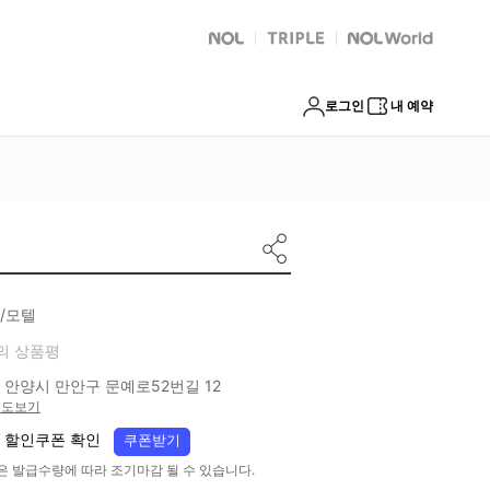
NOL
트리플
Global Interpark
로그인
내 예약
/모텔
의 상품평
 안양시 만안구 문예로52번길 12
지도보기
 할인쿠폰 확인
쿠폰받기
은 발급수량에 따라 조기마감 될 수 있습니다.