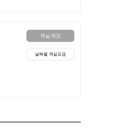
객실 매진
날짜별 객실요금