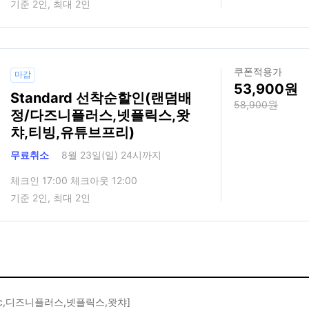
기준 2인, 최대 2인
쿠폰적용가
마감
53,900
Standard 선착순할인(랜덤배
58,900
정/다즈니플러스,넷플릭스,왓
챠,티빙,유튜브프리)
무료취소
8월 23일(일) 24시까지
체크인 17:00 체크아웃 12:00
기준 2인, 최대 2인
c,디즈니플러스,넷플릭스,왓챠]