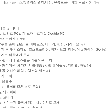
, 디즈니플러스,넷플릭스,왓챠,티빙, 유튜브프리미엄 무료시청 가능
시설 및 테마]
실 노하드 PC설치(스탠다드객실 Double PC)
은 분위기의 로비
수를 준비(겐조, 존 바바토스, 버버리, 랑방, 페레가모 등)
지 구비(인스타일, 코스모폴리탄, 바자, 보그, 레옹, 에스콰이어, GQ 등)
에는 직원에게 문의
 렌즈액과 렌즈통은 기본으로 비치
 커피머신, 세가지 시럽(1883시럽 헤이즐넛, 캬라멜, 바닐라)
제공(어니언과 체다치즈의 씨즈닝)
기 구비
 음료수
조 (객실배정은 별도 문의)
실 와이파이
실 고데기
실내 디퓨저(블랙체리)비치 : 수시로 교체
실 아이폰/안드로이드 충전기