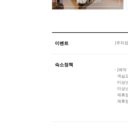
객실정보 더보기
이벤트
[주차장
숙소정책
[예약
객실요
미성년
미성년
제휴점
제휴점