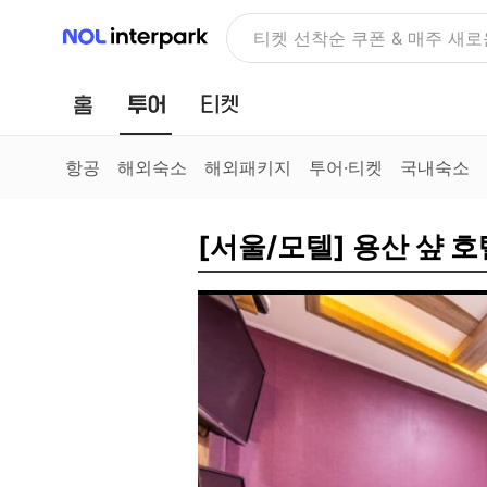
NOL 인터파크
NOLDAY, 최대 70% 여행 혜
홈
투어
티켓
항공
해외숙소
해외패키지
투어·티켓
국내숙소
[서울/모텔] 용산 샾 호