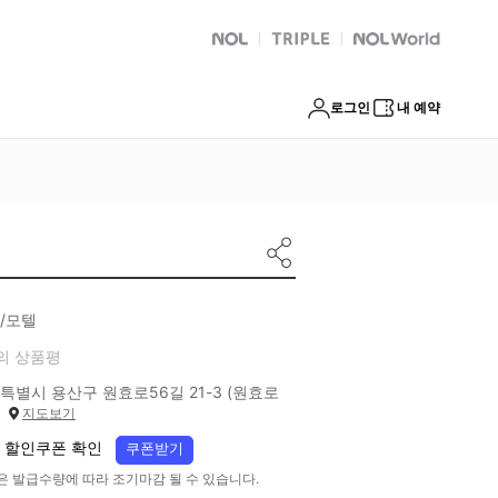
NOL
트리플
Global Interpark
로그인
내 예약
/모텔
의 상품평
특별시 용산구 원효로56길 21-3 (원효로
)
지도보기
 할인쿠폰 확인
쿠폰받기
은 발급수량에 따라 조기마감 될 수 있습니다.