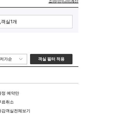
소아(만)나이계산
객실 필터 적용
저가순
확정 예약만
무료취소
마감객실전체보기