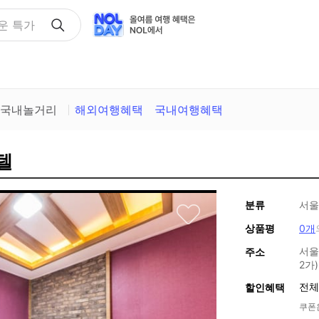
택
국내놀거리
해외여행혜택
국내여행혜택
텔
분류
서울
상품평
0개
서울
주소
2가
전체
할인혜택
쿠폰