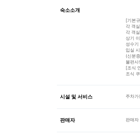
숙소소개
[기본규
각 객
각 객실
상기 이
성수기 
입실 
(신분증
불편사
[조식 
조식 쿠
시설 및 서비스
주차가
판매자
판매자