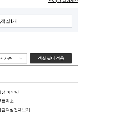
소아(만)나이계산
객실 필터 적용
저가순
확정 예약만
무료취소
마감객실전체보기