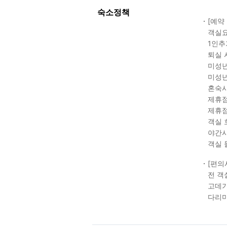
숙소정책
[예약
객실요
1인추
퇴실 
미성년
미성년
혼숙시
제휴점
제휴점
객실 
야간시
객실 
[편의
전 객
고데기
다리미