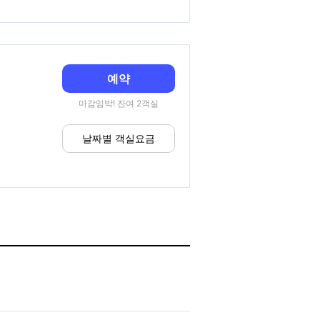
예약
마감임박! 잔여 2객실
날짜별 객실요금