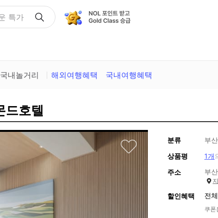
운 특가
국내놀거리
해외여행혜택
국내여행혜택
아몬드호텔
분류
부산
상품평
1개
부산
주소
전체
할인혜택
쿠폰