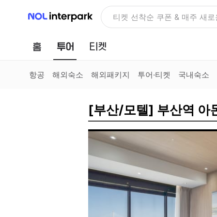
NOL 인터파크
티켓 선착순 쿠폰 & 매주 새로
홈
투어
티켓
항공
해외숙소
해외패키지
투어·티켓
국내숙소
[부산/모텔] 부산역 