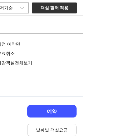
객실 필터 적용
저가순
확정 예약만
무료취소
마감객실전체보기
예약
날짜별 객실요금