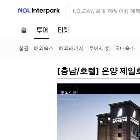
NOL 인터파크
NOLDAY, 최대 70% 여행 혜
홈
투어
티켓
항공
해외숙소
해외패키지
투어·티켓
국내숙소
[충남/호텔] 온양 제일
품질인증