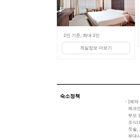
2인 기준, 최대 2인
객실정보 더보기
숙소정책
[예약
체크인 
부모 
조식(성
칫솔,
부대시