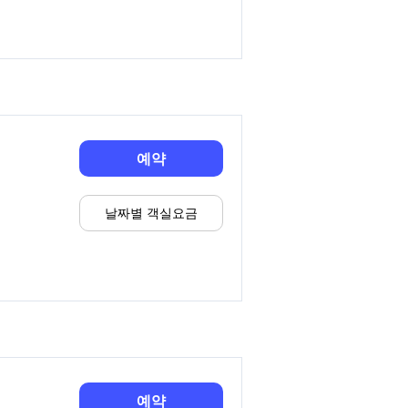
예약
날짜별 객실요금
예약