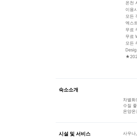
온천 
이용시간
모든 
엑스트
무료 
무료 W
모든 
Des
★20
숙소소개
차별화
수질 좋
온양온천
시설 및 서비스
사우나