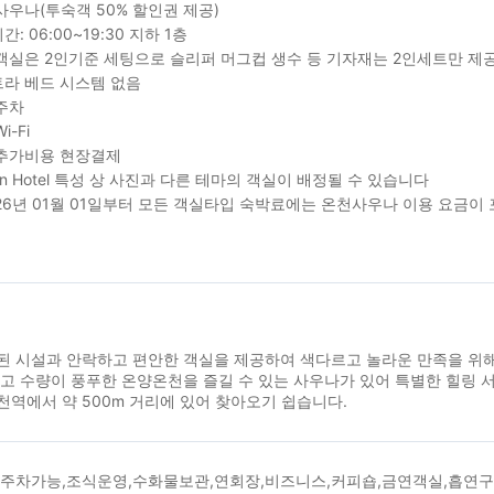
사우나(투숙객 50% 할인권 제공)
: 06:00~19:30 지하 1층
객실은 2인기준 세팅으로 슬리퍼 머그컵 생수 등 기자재는 2인세트만 제공됩니
라 베드 시스템 없음
주차
i-Fi
추가비용 현장결제
ign Hotel 특성 상 사진과 다른 테마의 객실이 배정될 수 있습니다
26년 01월 01일부터 모든 객실타입 숙박료에는 온천사우나 이용 요금이 
된 시설과 안락하고 편안한 객실을 제공하여 색다르고 놀라운 만족을 위해
고 수량이 풍푸한 온양온천을 즐길 수 있는 사우나가 있어 특별한 힐링 
역에서 약 500m 거리에 있어 찾아오기 쉽습니다.
,주차가능,조식운영,수화물보관,연회장,비즈니스,커피숍,금연객실,흡연