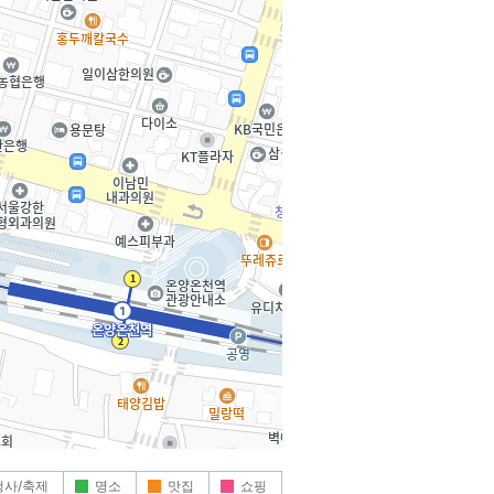
행사/축제
명소
맛집
쇼핑