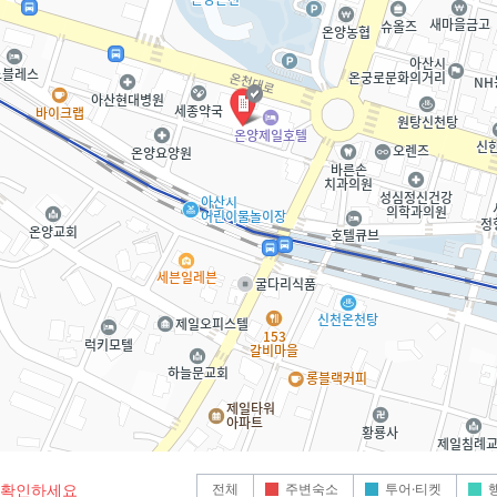
전체
주변숙소
투어·티켓
로 확인하세요