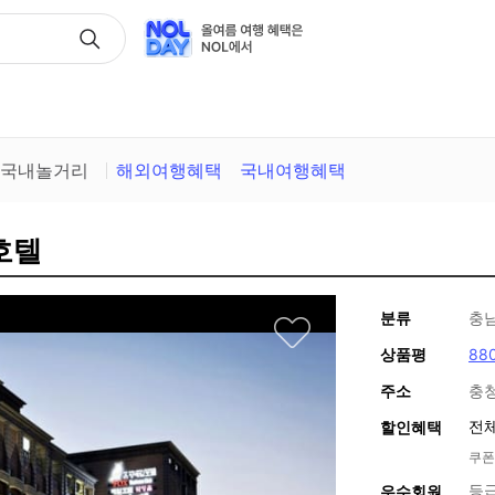
택
국내놀거리
해외여행혜택
국내여행혜택
호텔
분류
충남
상품평
88
주소
충청
전체
할인혜택
쿠폰
등
우수회원