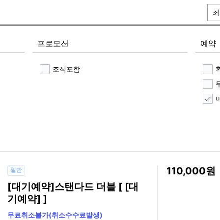
최
프로모션
예약
조식포함
110,000
일반
[대기예약]스탠다드 더블 [ [대
기예약] ]
무료취소불가(취소수수료발생)