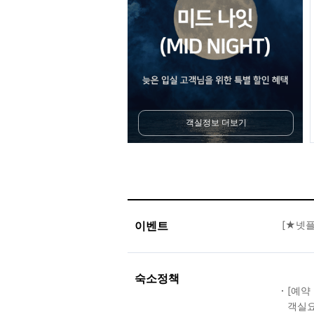
객실정보 더보기
이벤트
[★넷플
숙소정책
[예약
객실요