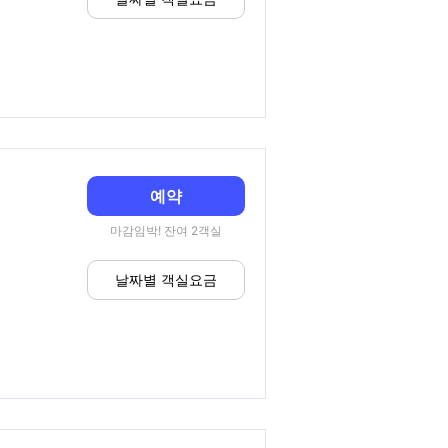
예약
마감임박! 잔여 2객실
날짜별 객실요금