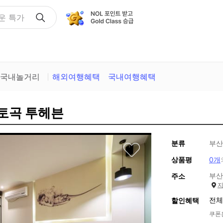
운 특가
국내놀거리
해외여행혜택
국내여행혜택
 토곡 투헤븐
분류
부산
상품평
0개
부산
주소
전체
할인혜택
쿠폰