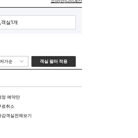
소아(만)나이계산
객실 필터 적용
저가순
확정 예약만
무료취소
마감객실전체보기