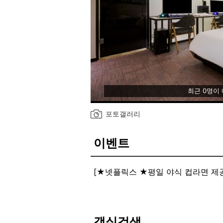
최근 0명이
포토갤러리
이벤트
[★넷플릭스 ★평일 야식 컵라면 제
객실검색