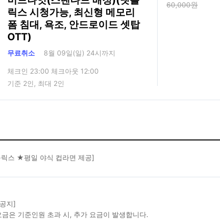
미드나잇(스탠다드 배정)(넷플
60,000
릭스 시청가능, 최신형 메모리
폼 침대, 욕조, 안드로이드 셋탑
OTT)
무료취소
8월 09일(일) 24시까지
체크인 23:00 체크아웃 12:00
기준 2인, 최대 2인
릭스 ★평일 야식 컵라면 제공]
 공지]
금은 기준인원 초과 시, 추가 요금이 발생합니다.