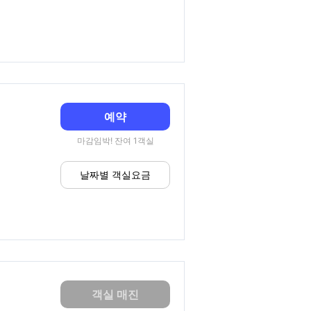
예약
마감임박! 잔여 1객실
날짜별 객실요금
객실 매진