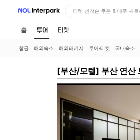
NOL 인터파크
티켓 선착순 쿠폰 & 매주 새로
홈
투어
티켓
항공
해외숙소
해외패키지
투어·티켓
국내숙소
[부산/모텔] 부산 연산