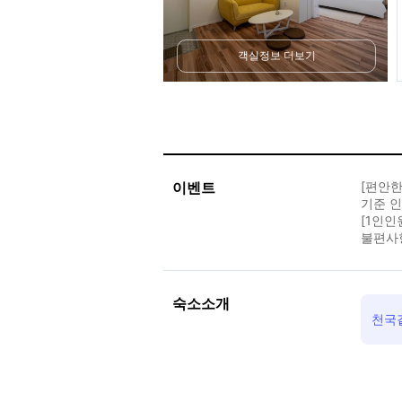
객실정보 더보기
이벤트
[편안한
기준 인
[1인인
불편사
숙소소개
천국같