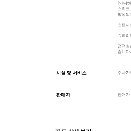
[안녕하
스위트 
발생되오
스탠다드
슈페리어
전객실
습니다.
시설 및 서비스
주차가
판매자
판매자