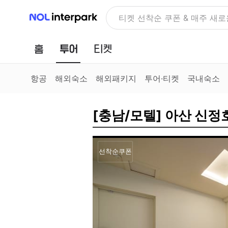
NOL 인터파크
NOLDAY, 최대 70% 여행 혜
홈
투어
티켓
항공
해외숙소
해외패키지
투어·티켓
국내숙소
[충남/모텔] 아산 신
선착순쿠폰