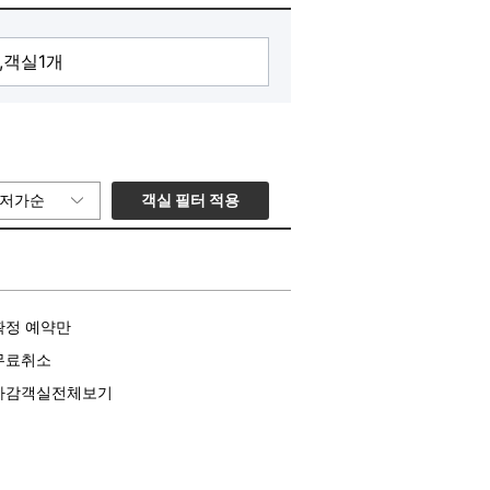
객실 필터 적용
저가순
확정 예약만
무료취소
마감객실전체보기