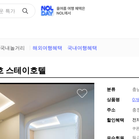
택
국내놀거리
해외여행혜택
국내여행혜택
정호 스테이호텔
분류
충
상품평
0
주소
충
전
할인혜택
쿠폰
등
우수회원