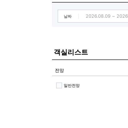
조식 메뉴: 한강라면(뽀글이), 토스트,
- 공용 공간이니 카페테리아 이용 
날짜
[❤️ 🩷넷플릭스/디즈니+/티빙/왓챠/애
넷플릭스, 디즈니+, 티빙, 왓챠, 애플
모든 OTT 개인계정 없이 모두 시청 
많은 이용 부탁드립니다
객실리스트
[❤️ 🩷진주 호텔 유일 히노끼탕 보유🩷
편백나무로 만들어진 ★히노끼탕을 도
VIP 히노끼탕 객실 일본식 다도공간
전망
연인,가족과 특별한 추억을 쌓아보세요
일반전망