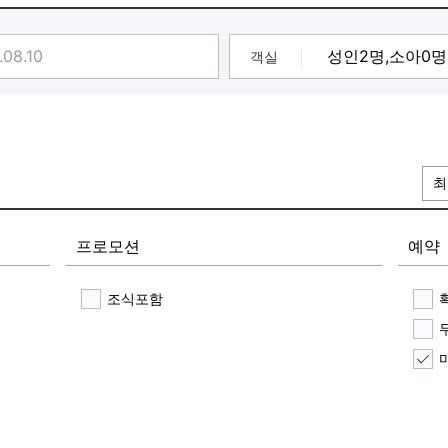
 딸기잼, 우유, 아메리카노(HOT/ICE)
가능 시간을 준수해주세요.
객실
플tv 무료 지원🩷 ❤️]
TV, 유튜브
가능합니다!!
 ❤️]
최
심에서 즐길 수 있습니다.
 보유
프로모션
예약
 :)
조식포함