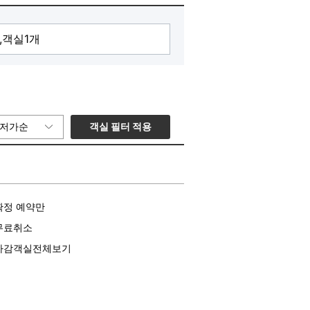
객실 필터 적용
저가순
확정 예약만
무료취소
마감객실전체보기