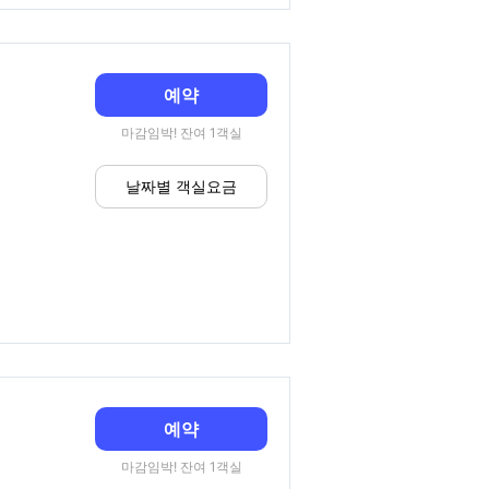
예약
마감임박! 잔여 1객실
날짜별 객실요금
예약
마감임박! 잔여 1객실