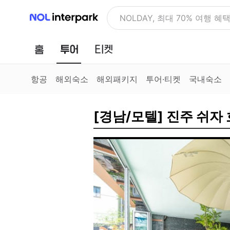
NOL 인터파크
NOLDAY, 최대 70% 여행 혜
홈
투어
티켓
항공
해외숙소
해외패키지
투어·티켓
국내숙소
[경남/모텔] 진주 쉬자 