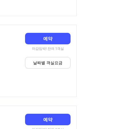
예약
마감임박! 잔여 1객실
날짜별 객실요금
예약