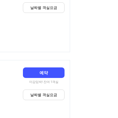
날짜별 객실요금
예약
마감임박! 잔여 1객실
날짜별 객실요금