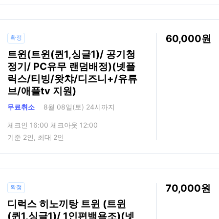
60,000
확정
트윈(트윈(퀸1,싱글1)/ 공기청
정기/ PC유무 랜덤배정)(넷플
릭스/티빙/왓챠/디즈니+/유튜
브/애플tv 지원)
무료취소
8월 08일(토) 24시까지
체크인 16:00 체크아웃 12:00
기준 2인, 최대 2인
70,000
확정
디럭스 히노끼탕 트윈 (트윈
(퀸1,싱글1)/ 1인편백욕조)(넷