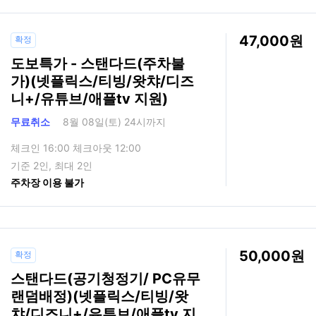
47,000
확정
도보특가 - 스탠다드(주차불
가)(넷플릭스/티빙/왓챠/디즈
니+/유튜브/애플tv 지원)
무료취소
8월 08일(토) 24시까지
체크인 16:00 체크아웃 12:00
기준 2인, 최대 2인
주차장 이용 불가
50,000
확정
스탠다드(공기청정기/ PC유무
랜덤배정)(넷플릭스/티빙/왓
챠/디즈니+/유튜브/애플tv 지