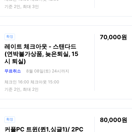
기준 2인, 최대 3인
70,000
확정
레이트 체크아웃 - 스탠다드
(연박불가상품, 늦은퇴실, 15
시 퇴실)
무료취소
8월 08일(토) 24시까지
체크인 16:00 체크아웃 15:00
기준 2인, 최대 2인
80,000
확정
커플PC 트윈(퀸1,싱글1)/ 2PC