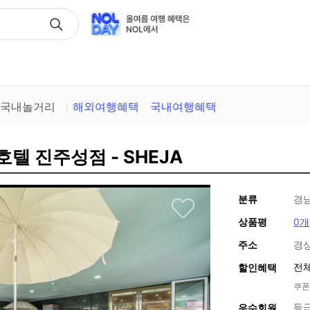
택
국내놀거리
해외여행혜택
국내여행혜택
호텔 진주성점 - SHEJA
분류
경
상품평
0개
주소
경상
전체
할인혜택
쿠폰
등
우수회원