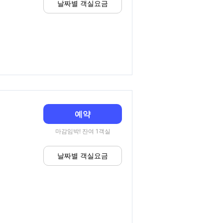
날짜별 객실요금
예약
마감임박! 잔여 1객실
날짜별 객실요금