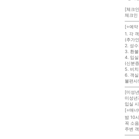
[체크인
체크인 
────
[⭐예약
1. 각
(추가인
2. 성
3. 환
4. 입
(신분증
5. 비
6. 객
불편사항
────
[미성년
미성년
입실 시
[⭐매너
밤 1
꼭 소음
주변 객
────