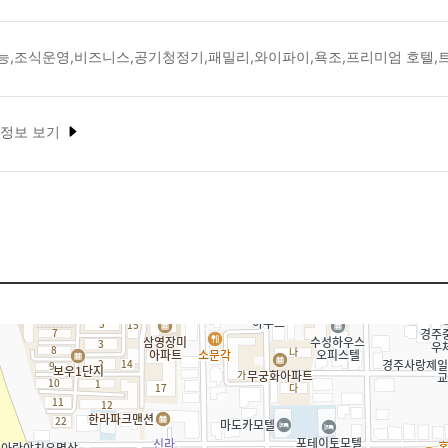
능,조식운영,비즈니스,공기청정기,패밀리,와이파이,욕조,프리미엄 호텔,
 정보 보기