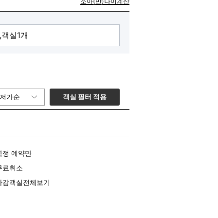
소아(만)나이계산
객실 필터 적용
저가순
확정 예약만
무료취소
마감객실전체보기