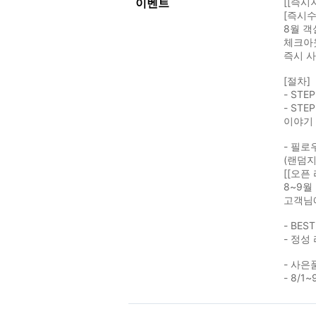
이벤트
[[즉시
[즉시수
8월 객
체크아
즉시 
[절차]
- ST
- ST
이야기
- 필로
(랜덤지
[[오픈
8~9월
고객님
- BES
- 정성 
- 사은
- 8/1