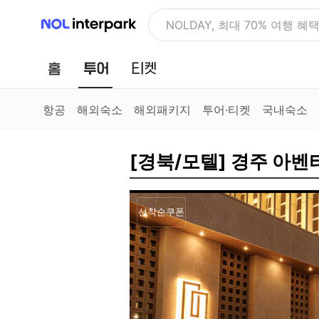
NOL 인터파크
NOLDAY, 최대 70% 여행 혜
홈
투어
티켓
항공
해외숙소
해외패키지
투어·티켓
국내숙소
[경북/모텔] 경주 아
선착순쿠폰