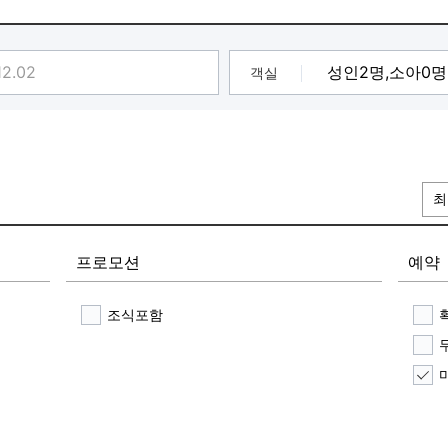
뷰 작성을
객실
핸드크림 - 컬링에센스
최
게 잘 써주신
품 증정
프로모션
예약
품권 20만 원
조식포함