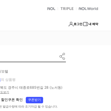
NOL
트리플
Global Interpark
로그인
내 예약
/모텔
개
의 상품평
북도 경주시 태종로685번길 28 (노서동)
지도보기
 할인쿠폰 확인
쿠폰받기
은 발급수량에 따라 조기마감 될 수 있습니다.