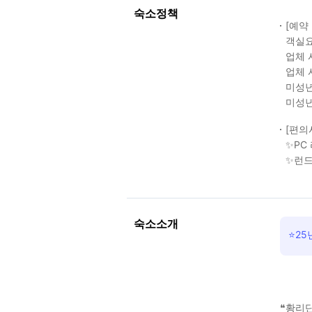
숙소정책
[예약
객실요
업체 
업체 
미성년
미성년
[편의
✨PC 
✨런드
숙소소개
⭐25
❝황리단