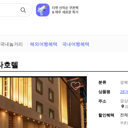
택
국내놀거리
해외여행혜택
국내여행혜택
벤타호텔
분류
경북
상품평
28
경상
주소
전체
할인혜택
쿠폰