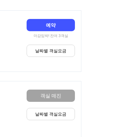
예약
마감임박! 잔여 3객실
날짜별 객실요금
객실 매진
날짜별 객실요금