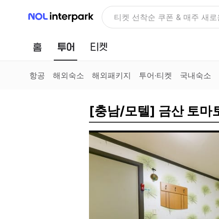
NOL 인터파크
티켓 선착순 쿠폰 & 매주 새로
홈
투어
티켓
항공
해외숙소
해외패키지
투어·티켓
국내숙소
[충남/모텔] 금산 토마