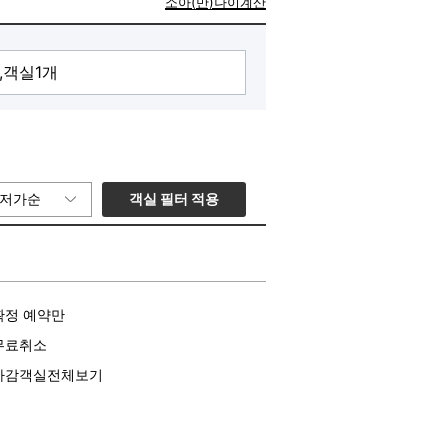
소아(만)나이계산
객실 필터 적용
저가순
확정 예약만
무료취소
마감객실전체보기