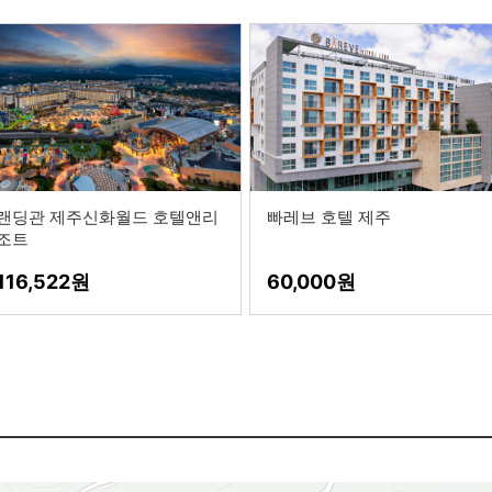
랜딩관 제주신화월드 호텔앤리
빠레브 호텔 제주
조트
116,522
60,000