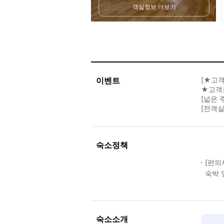
객실정보 더보기
이벤트
[★고객
★고객을
[넓은 
[전객실 
숙소정책
[편의
숙박 
숙소소개