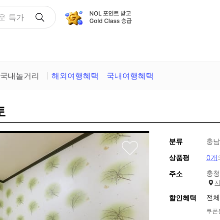
운 특가
국내놀거리
해외여행혜택
국내여행혜택
토
분류
충남
상품평
0개
충청
주소
전체
할인혜택
쿠폰