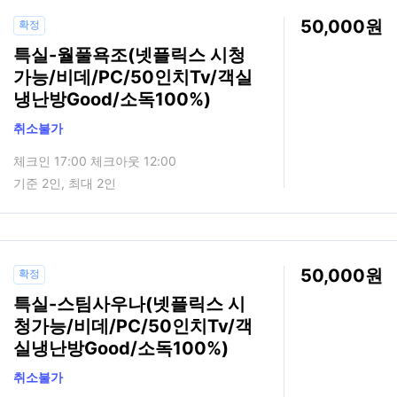
50,000
확정
특실-월풀욕조(넷플릭스 시청
가능/비데/PC/50인치Tv/객실
냉난방Good/소독100%)
취소불가
체크인 17:00 체크아웃 12:00
기준 2인, 최대 2인
50,000
확정
특실-스팀사우나(넷플릭스 시
청가능/비데/PC/50인치Tv/객
실냉난방Good/소독100%)
취소불가