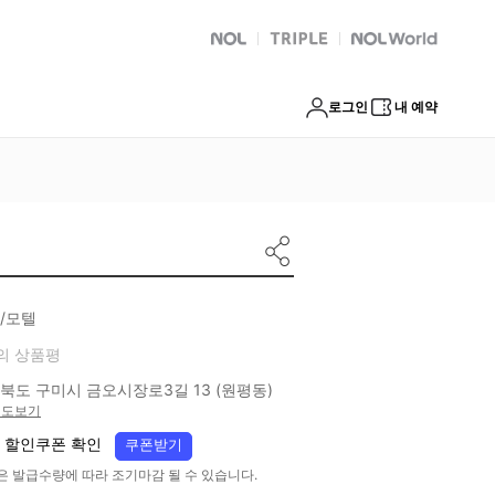
NOL
트리플
Global Interpark
로그인
내 예약
/모텔
의 상품평
북도 구미시 금오시장로3길 13 (원평동)
지도보기
 할인쿠폰 확인
쿠폰받기
은 발급수량에 따라 조기마감 될 수 있습니다.