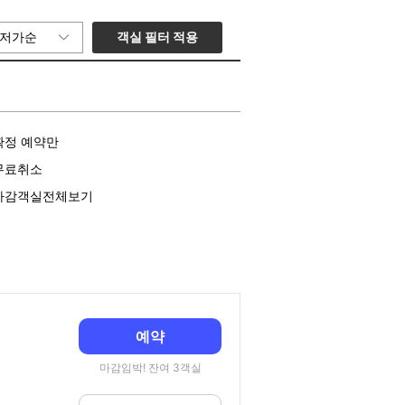
객실 필터 적용
저가순
확정 예약만
무료취소
마감객실전체보기
예약
마감임박! 잔여 3객실