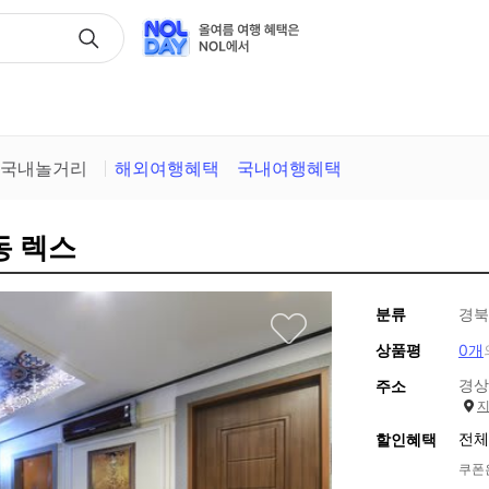
택
국내놀거리
해외여행혜택
국내여행혜택
동 렉스
분류
경북
상품평
0개
경상
주소
전체
할인혜택
쿠폰