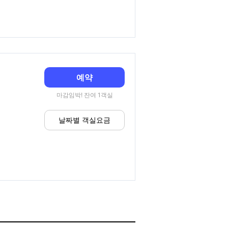
예약
마감임박! 잔여 1객실
날짜별 객실요금