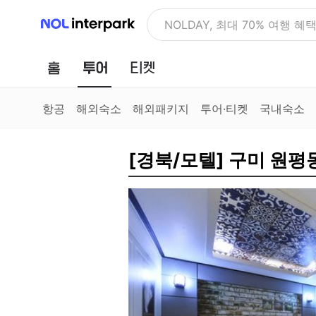
NOL 인터파크
NOLDAY, 최대 70% 여행 혜
홈
투어
티켓
항공
해외숙소
해외패키지
투어·티켓
국내숙소
[경북/모텔] 구미 원평