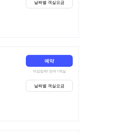
날짜별 객실요금
예약
마감임박! 잔여 1객실
날짜별 객실요금