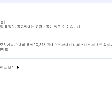
정]
및 특정일, 공휴일에는 요금변동이 있을 수 있습니다.
주차가능,스낵바,객실PC,24시간데스크,어메니티,비즈니스,이벤트,와이파이
윈베드
 정보 보기