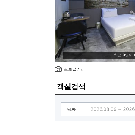
최근 0명이
포토갤러리
객실검색
날짜