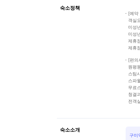
숙소정책
[예약
객실요
미성년
미성년
제휴점
제휴점
[편의
원평동
스팀사
스파
무료스
청결과
전객실
숙소소개
구미역