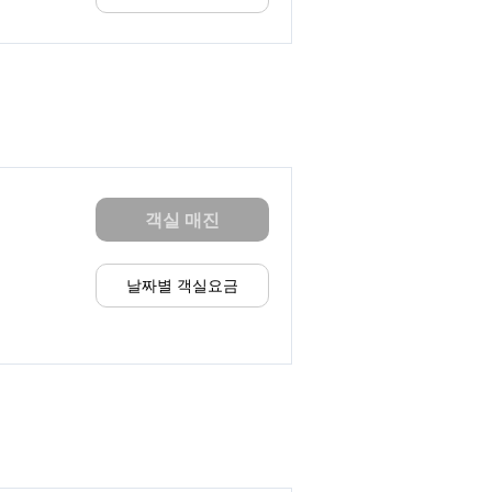
객실 매진
날짜별 객실요금