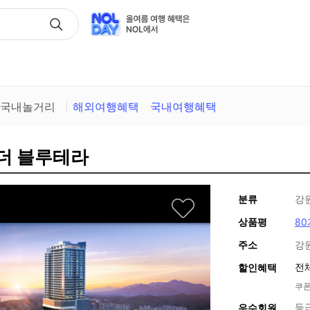
택
국내놀거리
해외여행혜택
국내여행혜택
 더 블루테라
분류
강
상품평
80
주소
강
전
할인혜택
쿠폰
등
우수회원