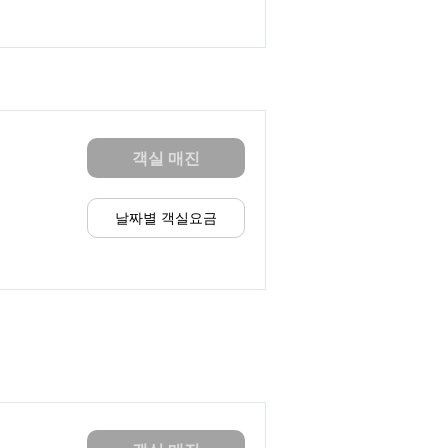
객실 매진
날짜별 객실요금