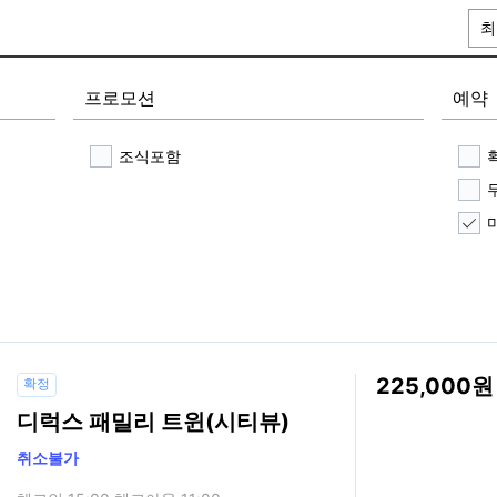
최
프로모션
예약
조식포함
225,000
확정
디럭스 패밀리 트윈(시티뷰)
취소불가