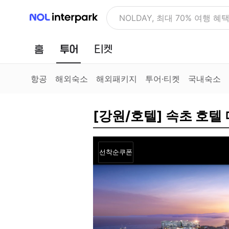
NOL 인터파크
NOLDAY, 최대 70% 여행 혜
홈
투어
티켓
항공
해외숙소
해외패키지
투어·티켓
국내숙소
[강원/호텔] 속초 호텔
선착순쿠폰