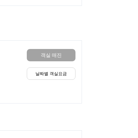
객실 매진
날짜별 객실요금