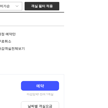
객실 필터 적용
저가순
확정 예약만
무료취소
마감객실전체보기
예약
마감임박! 잔여 1객실
날짜별 객실요금